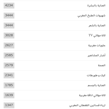
العناية بالبشرة
4234
شهيوات الطبخ المغربي
3444
العناية بالشعر
3444
لالة مولاتي TV
3028
حلويات مغربية
2627
أخبار المشاهير
2585
الصحة
2579
كيك و طورطات
2341
العناية بالجسم
1785
لالة مولاتي اناقة مغربية
1639
ازياء فساتين القفطان المغربي
1347