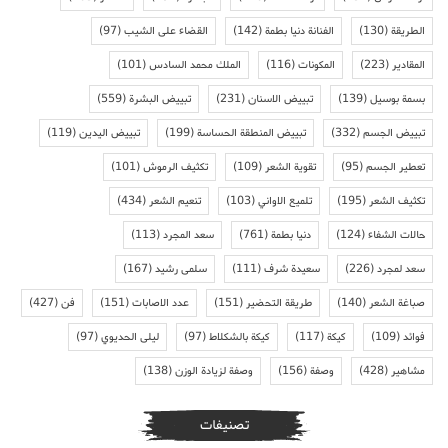
الطريقة
(130)
الفنانة دنيا بطمة
(142)
القضاء على الشيب
(97)
المقادير
(223)
المكونات
(116)
الملك محمد السادس
(101)
بسمة بوسيل
(139)
تبييض الاسنان
(231)
تبييض البشرة
(559)
تبييض الجسم
(332)
تبييض المنطقة الحساسة
(199)
تبييض اليدين
(119)
تعطير الجسم
(95)
تقوية الشعر
(109)
تكثيف الرموش
(101)
تكثيف الشعر
(195)
تلميع الاواني
(103)
تنعيم الشعر
(434)
حالات الشفاء
(124)
دنيا بطمة
(761)
سعد المجرد
(113)
سعد لمجرد
(226)
سعيدة شرف
(111)
سلمى رشيد
(167)
صباغة الشعر
(140)
طريقة التحضير
(151)
عدد الاصابات
(151)
فن
(427)
فوائد
(109)
كيكة
(117)
كيكة بالشكلاط
(97)
ليلى الحديوي
(97)
مشاهير
(428)
وصفة
(156)
وصفة لزيادة الوزن
(138)
تصنيفات