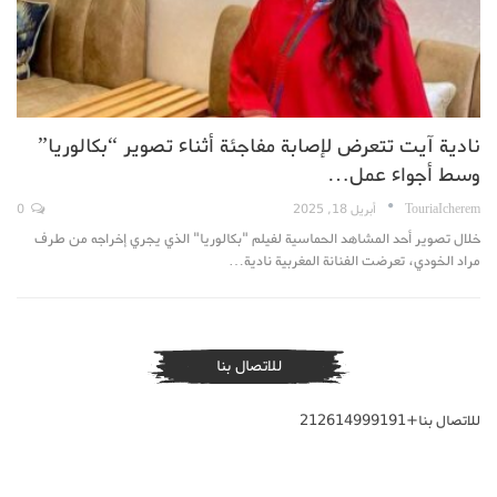
نادية آيت تتعرض لإصابة مفاجئة أثناء تصوير “بكالوريا”
وسط أجواء عمل…
TouriaIcherem
أبريل 18, 2025
0
خلال تصوير أحد المشاهد الحماسية لفيلم "بكالوريا" الذي يجري إخراجه من طرف
مراد الخودي، تعرضت الفنانة المغربية نادية…
للاتصال بنا
للاتصال بنا+212614999191