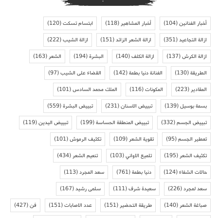
أخبار الفنانين
(104)
أخبار المشاهير
(118)
ابتسام تسكت
(120)
ازالة التجاعيد
(351)
ازالة الشعر الزائد
(151)
ازالة الشيب
(222)
ازالة الكرش
(137)
ازالة الكلف
(140)
البشرة
(194)
الشعر
(163)
الطريقة
(130)
الفنانة دنيا بطمة
(142)
القضاء على الشيب
(97)
المقادير
(223)
المكونات
(116)
الملك محمد السادس
(101)
بسمة بوسيل
(139)
تبييض الاسنان
(231)
تبييض البشرة
(559)
تبييض الجسم
(332)
تبييض المنطقة الحساسة
(199)
تبييض اليدين
(119)
تعطير الجسم
(95)
تقوية الشعر
(109)
تكثيف الرموش
(101)
تكثيف الشعر
(195)
تلميع الاواني
(103)
تنعيم الشعر
(434)
حالات الشفاء
(124)
دنيا بطمة
(761)
سعد المجرد
(113)
سعد لمجرد
(226)
سعيدة شرف
(111)
سلمى رشيد
(167)
صباغة الشعر
(140)
طريقة التحضير
(151)
عدد الاصابات
(151)
فن
(427)