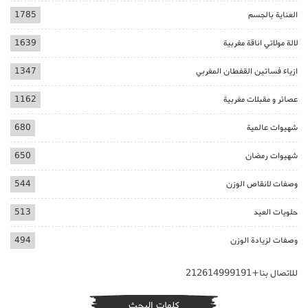
العناية بالجسم
1785
لالة مولاتي اناقة مغربية
1639
ازياء فساتين القفطان المغربي
1347
عصائر و مقبلات مغربية
1162
شهيوات عالمية
680
شهيوات رمضان
650
وصفات لانقاص الوزن
544
حلويات العيد
513
وصفات لزيادة الوزن
494
للاتصال بنا+212614999191
كلمات البحث