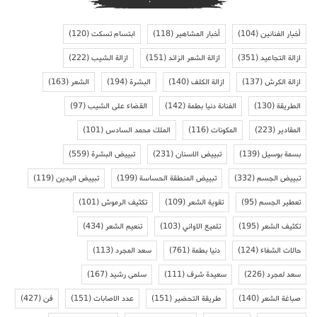
أخبار الفنانين
(104)
أخبار المشاهير
(118)
ابتسام تسكت
(120)
ازالة التجاعيد
(351)
ازالة الشعر الزائد
(151)
ازالة الشيب
(222)
ازالة الكرش
(137)
ازالة الكلف
(140)
البشرة
(194)
الشعر
(163)
الطريقة
(130)
الفنانة دنيا بطمة
(142)
القضاء على الشيب
(97)
المقادير
(223)
المكونات
(116)
الملك محمد السادس
(101)
بسمة بوسيل
(139)
تبييض الاسنان
(231)
تبييض البشرة
(559)
تبييض الجسم
(332)
تبييض المنطقة الحساسة
(199)
تبييض اليدين
(119)
تعطير الجسم
(95)
تقوية الشعر
(109)
تكثيف الرموش
(101)
تكثيف الشعر
(195)
تلميع الاواني
(103)
تنعيم الشعر
(434)
حالات الشفاء
(124)
دنيا بطمة
(761)
سعد المجرد
(113)
سعد لمجرد
(226)
سعيدة شرف
(111)
سلمى رشيد
(167)
صباغة الشعر
(140)
طريقة التحضير
(151)
عدد الاصابات
(151)
فن
(427)