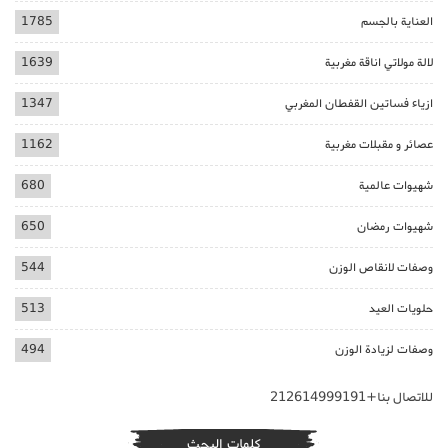
العناية بالجسم
1785
لالة مولاتي اناقة مغربية
1639
ازياء فساتين القفطان المغربي
1347
عصائر و مقبلات مغربية
1162
شهيوات عالمية
680
شهيوات رمضان
650
وصفات لانقاص الوزن
544
حلويات العيد
513
وصفات لزيادة الوزن
494
للاتصال بنا+212614999191
كلمات البحث