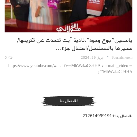
ياسمين”جوج وجوه”،نادية آيت تتحدث عن تكريمها/
مصيرها بالمسلسل/احتمال جزء…
TouriaIcherem
أبريل 29, 2024
0
https://www.youtube.com/watch?v=MhWzkaGsHHA var main_video =
"MhWzkaGsHHA";
للاتصال بنا
للاتصال بنا+212614999191