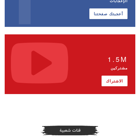
الإعجابات
أعجبتك صفحتنا
1.5M
مشتركين
الاشتراك
فئات شعبية