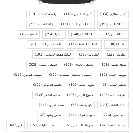
أخبار الفنانين
(104)
أخبار المشاهير
(118)
ابتسام تسكت
(120)
ازالة التجاعيد
(351)
ازالة الشعر الزائد
(151)
ازالة الشيب
(222)
ازالة الكرش
(137)
ازالة الكلف
(140)
البشرة
(194)
الشعر
(163)
الطريقة
(130)
الفنانة دنيا بطمة
(142)
القضاء على الشيب
(97)
المقادير
(223)
المكونات
(116)
الملك محمد السادس
(101)
بسمة بوسيل
(139)
تبييض الاسنان
(231)
تبييض البشرة
(559)
تبييض الجسم
(332)
تبييض المنطقة الحساسة
(199)
تبييض اليدين
(119)
تعطير الجسم
(95)
تقوية الشعر
(109)
تكثيف الرموش
(101)
تكثيف الشعر
(195)
تلميع الاواني
(103)
تنعيم الشعر
(434)
حالات الشفاء
(124)
دنيا بطمة
(761)
سعد المجرد
(113)
سعد لمجرد
(226)
سعيدة شرف
(111)
سلمى رشيد
(167)
صباغة الشعر
(140)
طريقة التحضير
(151)
عدد الاصابات
(151)
فن
(427)