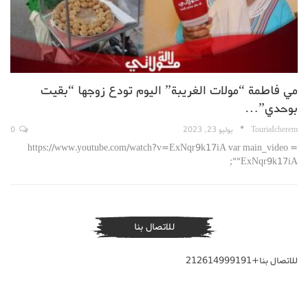
مي فاطمة “مولات الغريبة” اليوم تودع زوجها “بقيت
بوحدي”…
TouriaIcherem
يوليو 23, 2023
0
https://www.youtube.com/watch?v=ExNqr9k17iA var main_video =
"ExNqr9k17iA";
للاتصال بنا
للاتصال بنا+212614999191