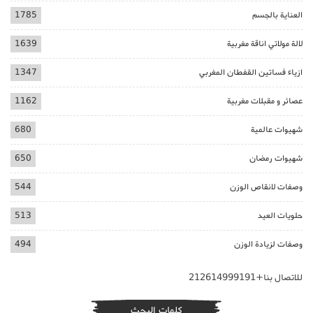
العناية بالجسم
1785
لالة مولاتي اناقة مغربية
1639
ازياء فساتين القفطان المغربي
1347
عصائر و مقبلات مغربية
1162
شهيوات عالمية
680
شهيوات رمضان
650
وصفات لانقاص الوزن
544
حلويات العيد
513
وصفات لزيادة الوزن
494
للاتصال بنا+212614999191
كلمات البحث