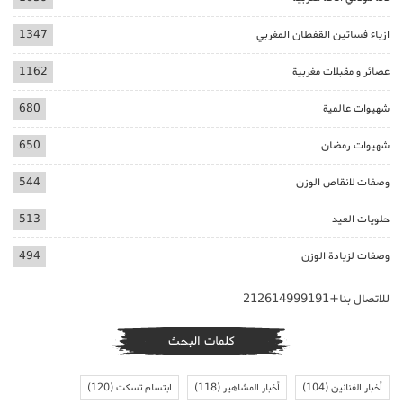
ازياء فساتين القفطان المغربي
1347
عصائر و مقبلات مغربية
1162
شهيوات عالمية
680
شهيوات رمضان
650
وصفات لانقاص الوزن
544
حلويات العيد
513
وصفات لزيادة الوزن
494
للاتصال بنا+212614999191
كلمات البحث
أخبار الفنانين
(104)
أخبار المشاهير
(118)
ابتسام تسكت
(120)