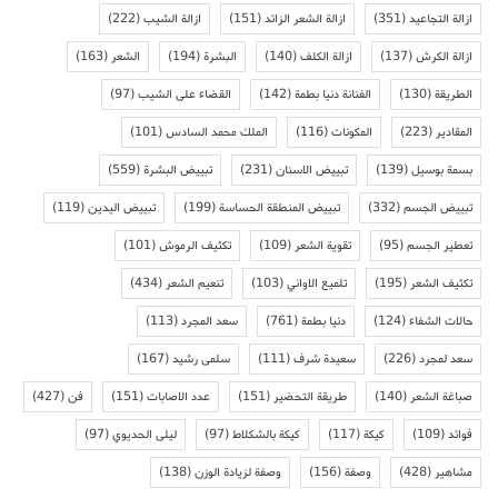
ازالة التجاعيد
(351)
ازالة الشعر الزائد
(151)
ازالة الشيب
(222)
ازالة الكرش
(137)
ازالة الكلف
(140)
البشرة
(194)
الشعر
(163)
الطريقة
(130)
الفنانة دنيا بطمة
(142)
القضاء على الشيب
(97)
المقادير
(223)
المكونات
(116)
الملك محمد السادس
(101)
بسمة بوسيل
(139)
تبييض الاسنان
(231)
تبييض البشرة
(559)
تبييض الجسم
(332)
تبييض المنطقة الحساسة
(199)
تبييض اليدين
(119)
تعطير الجسم
(95)
تقوية الشعر
(109)
تكثيف الرموش
(101)
تكثيف الشعر
(195)
تلميع الاواني
(103)
تنعيم الشعر
(434)
حالات الشفاء
(124)
دنيا بطمة
(761)
سعد المجرد
(113)
سعد لمجرد
(226)
سعيدة شرف
(111)
سلمى رشيد
(167)
صباغة الشعر
(140)
طريقة التحضير
(151)
عدد الاصابات
(151)
فن
(427)
فوائد
(109)
كيكة
(117)
كيكة بالشكلاط
(97)
ليلى الحديوي
(97)
مشاهير
(428)
وصفة
(156)
وصفة لزيادة الوزن
(138)