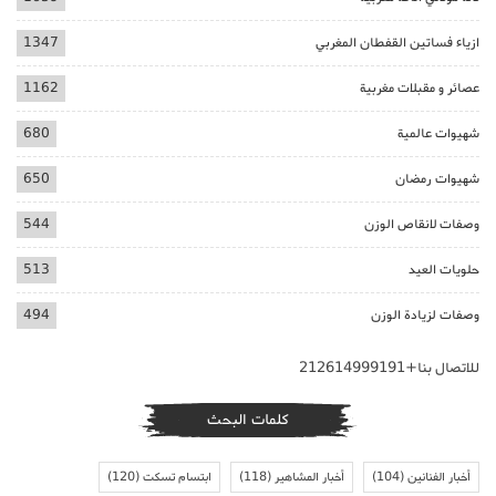
ازياء فساتين القفطان المغربي
1347
عصائر و مقبلات مغربية
1162
شهيوات عالمية
680
شهيوات رمضان
650
وصفات لانقاص الوزن
544
حلويات العيد
513
وصفات لزيادة الوزن
494
للاتصال بنا+212614999191
كلمات البحث
أخبار الفنانين
(104)
أخبار المشاهير
(118)
ابتسام تسكت
(120)