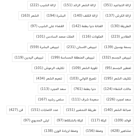
ازالة التجاعيد
(351)
ازالة الشعر الزائد
(151)
ازالة الشيب
(222)
ازالة الكرش
(137)
ازالة الكلف
(140)
البشرة
(194)
الشعر
(163)
الطريقة
(130)
الفنانة دنيا بطمة
(142)
القضاء على الشيب
(97)
المقادير
(223)
المكونات
(116)
الملك محمد السادس
(101)
بسمة بوسيل
(139)
تبييض الاسنان
(231)
تبييض البشرة
(559)
تبييض الجسم
(332)
تبييض المنطقة الحساسة
(199)
تبييض اليدين
(119)
تعطير الجسم
(95)
تقوية الشعر
(109)
تكثيف الرموش
(101)
تكثيف الشعر
(195)
تلميع الاواني
(103)
تنعيم الشعر
(434)
حالات الشفاء
(124)
دنيا بطمة
(761)
سعد المجرد
(113)
سعد لمجرد
(226)
سعيدة شرف
(111)
سلمى رشيد
(167)
صباغة الشعر
(140)
طريقة التحضير
(151)
عدد الاصابات
(151)
فن
(427)
فوائد
(109)
كيكة
(117)
كيكة بالشكلاط
(97)
ليلى الحديوي
(97)
مشاهير
(428)
وصفة
(156)
وصفة لزيادة الوزن
(138)