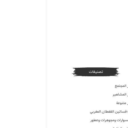
تصنيفات
 المجتمع
ر المشاهير
 متنوعة
ء فساتين القفطان المغربي
وارات ومجوهرات وعطور