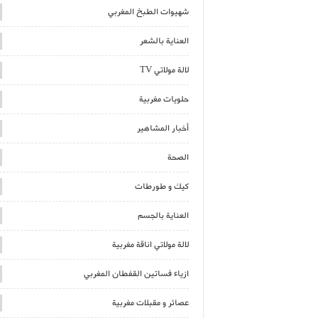
شهيوات الطبخ المغربي
العناية بالشعر
لالة مولاتي TV
حلويات مغربية
أخبار المشاهير
الصحة
كيك و طورطات
العناية بالجسم
لالة مولاتي اناقة مغربية
ازياء فساتين القفطان المغربي
عصائر و مقبلات مغربية