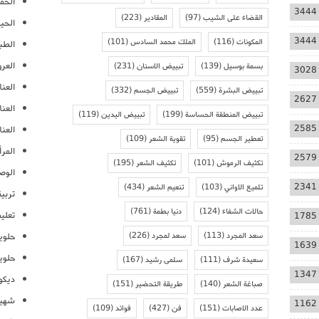
الحمل
3444
القضاء على الشيب
(97)
المقادير
(223)
الحيا
3444
المكونات
(116)
الملك محمد السادس
(101)
الطب
العر
بسمة بوسيل
(139)
تبييض الاسنان
(231)
3028
العنا
تبييض البشرة
(559)
تبييض الجسم
(332)
2627
العن
تبييض المنطقة الحساسة
(199)
تبييض اليدين
(119)
2585
العنا
تعطير الجسم
(95)
تقوية الشعر
(109)
المرأ
2579
تكثيف الرموش
(101)
تكثيف الشعر
(195)
الوص
2341
تلميع الاواني
(103)
تنعيم الشعر
(434)
تربية
حالات الشفاء
(124)
دنيا بطمة
(761)
تعلي
1785
سعد المجرد
(113)
سعد لمجرد
(226)
حلوي
1639
حلوي
سعيدة شرف
(111)
سلمى رشيد
(167)
1347
ديكو
صباغة الشعر
(140)
طريقة التحضير
(151)
شهيو
1162
عدد الاصابات
(151)
فن
(427)
فوائد
(109)