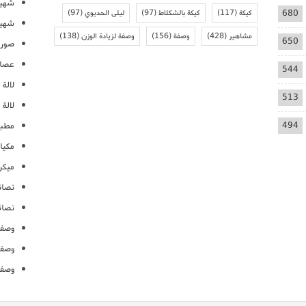
شهيو
680
كيكة
(117)
كيكة بالشكلاط
(97)
ليلى الحديوي
(97)
شهيو
مشاهير
(428)
وصفة
(156)
وصفة لزيادة الوزن
(138)
650
صور 
عصائ
544
لالة م
513
لالة 
494
مطبخ
مكيا
ميكرو
نصائ
نصائ
وصفا
وصفا
وصفا