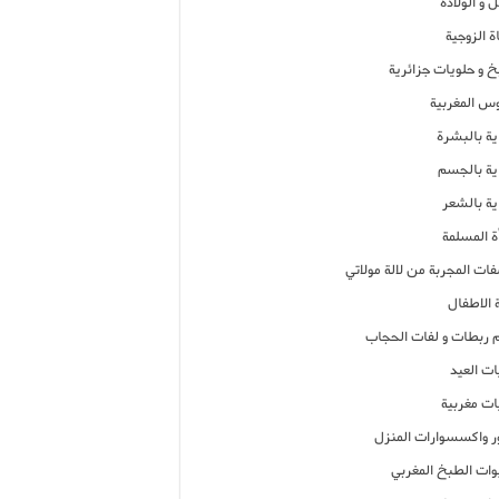
 و الولادة
ة الزوجية
خ و حلويات جزائرية
وس المغربية
ية بالبشرة
اية بالجسم
ية بالشعر
ة المسلمة
فات المجربة من لالة مولاتي
 الاطفال
م ربطات و لفات الحجاب
ات العيد
ات مغربية
ر واكسسوارات المنزل
ات الطبخ المغربي