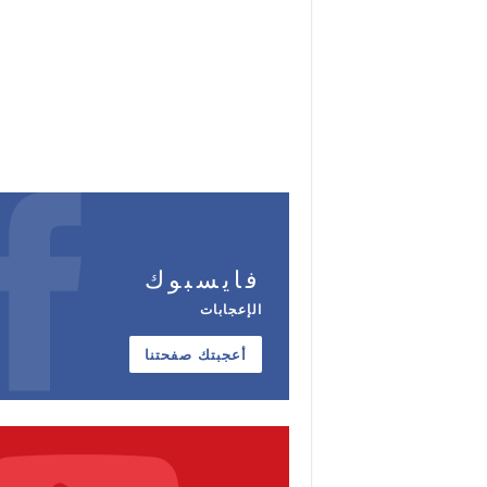
فايسبوك
الإعجابات
أعجبتك صفحتنا