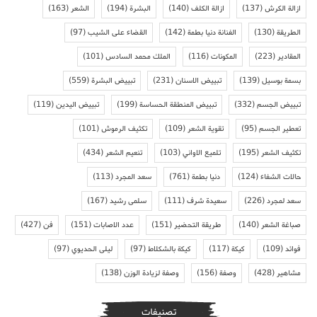
ازالة الكرش
(137)
ازالة الكلف
(140)
البشرة
(194)
الشعر
(163)
الطريقة
(130)
الفنانة دنيا بطمة
(142)
القضاء على الشيب
(97)
المقادير
(223)
المكونات
(116)
الملك محمد السادس
(101)
بسمة بوسيل
(139)
تبييض الاسنان
(231)
تبييض البشرة
(559)
تبييض الجسم
(332)
تبييض المنطقة الحساسة
(199)
تبييض اليدين
(119)
تعطير الجسم
(95)
تقوية الشعر
(109)
تكثيف الرموش
(101)
تكثيف الشعر
(195)
تلميع الاواني
(103)
تنعيم الشعر
(434)
حالات الشفاء
(124)
دنيا بطمة
(761)
سعد المجرد
(113)
سعد لمجرد
(226)
سعيدة شرف
(111)
سلمى رشيد
(167)
صباغة الشعر
(140)
طريقة التحضير
(151)
عدد الاصابات
(151)
فن
(427)
فوائد
(109)
كيكة
(117)
كيكة بالشكلاط
(97)
ليلى الحديوي
(97)
مشاهير
(428)
وصفة
(156)
وصفة لزيادة الوزن
(138)
تصنيفات