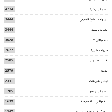
العناية بالبشرة
4234
شهيوات الطبخ المغربي
3444
العناية بالشعر
3444
لالة مولاتي TV
3028
حلويات مغربية
2627
أخبار المشاهير
2585
الصحة
2579
كيك و طورطات
2341
العناية بالجسم
1785
لالة مولاتي اناقة مغربية
1639
ازياء فساتين القفطان المغربي
1347