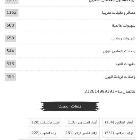
عصائر و مقبلات مغربية
1162
شهيوات عالمية
680
شهيوات رمضان
650
وصفات لانقاص الوزن
544
حلويات العيد
513
وصفات لزيادة الوزن
494
للاتصال بنا+212614999191
كلمات البحث
أخبار الفنانين
(104)
أخبار المشاهير
(118)
ابتسام تسكت
(120)
ازالة التجاعيد
(351)
ازالة الشعر الزائد
(151)
ازالة الشيب
(222)