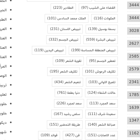
الحمل
3444
القضاء على الشيب
(97)
المقادير
(223)
الحيا
3444
المكونات
(116)
الملك محمد السادس
(101)
الطب
العر
بسمة بوسيل
(139)
تبييض الاسنان
(231)
3028
العنا
تبييض البشرة
(559)
تبييض الجسم
(332)
2627
العن
تبييض المنطقة الحساسة
(199)
تبييض اليدين
(119)
2585
العنا
تعطير الجسم
(95)
تقوية الشعر
(109)
المرأ
2579
تكثيف الرموش
(101)
تكثيف الشعر
(195)
الوص
2341
تلميع الاواني
(103)
تنعيم الشعر
(434)
تربية
حالات الشفاء
(124)
دنيا بطمة
(761)
تعلي
1785
سعد المجرد
(113)
سعد لمجرد
(226)
حلوي
1639
حلوي
سعيدة شرف
(111)
سلمى رشيد
(167)
1347
ديكو
صباغة الشعر
(140)
طريقة التحضير
(151)
شهيو
1162
عدد الاصابات
(151)
فن
(427)
فوائد
(109)