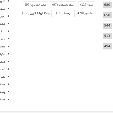
شهيو
680
كيكة
(117)
كيكة بالشكلاط
(97)
ليلى الحديوي
(97)
شهيو
مشاهير
(428)
وصفة
(156)
وصفة لزيادة الوزن
(138)
650
صور 
عصائ
544
لالة م
513
لالة 
494
مطبخ
مكيا
ميكرو
نصائ
نصائ
وصفا
وصفا
وصفا