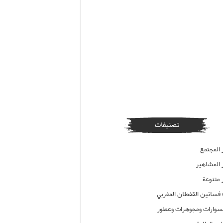
تصنيفات
 المجتمع
ر المشاهير
 متنوعة
ء فساتين القفطان المغربي
وارات ومجوهرات وعطور