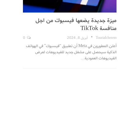
ميزة جديدة يضعها فيسبوك من اجل
منافسة TikTok
TouriaIcherem
أبريل 8, 2024
0
أعلن المطورون في Meta أن تطبيق “فيسبوك” في الهواتف
الذكية سيحصل على مشغل جديد للفيديوهات لعرض
الفيديوهات العمودية…