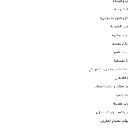
 و الولادة
ة الزوجية
خ و حلويات جزائرية
وس المغربية
ية بالبشرة
اية بالجسم
ية بالشعر
ة المسلمة
فات المجربة من لالة مولاتي
 الاطفال
م ربطات و لفات الحجاب
ات العيد
ات مغربية
ر واكسسوارات المنزل
ات الطبخ المغربي