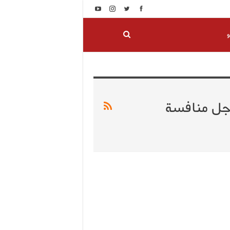
و
جل منافسة