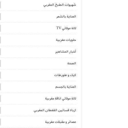
شهيوات الطبخ المغربي
العناية بالشعر
لالة مولاتي TV
حلويات مغربية
أخبار المشاهير
الصحة
كيك و طورطات
العناية بالجسم
لالة مولاتي اناقة مغربية
ازياء فساتين القفطان المغربي
عصائر و مقبلات مغربية