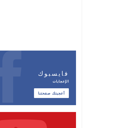
فايسبوك
الإعجابات
أعجبتك صفحتنا