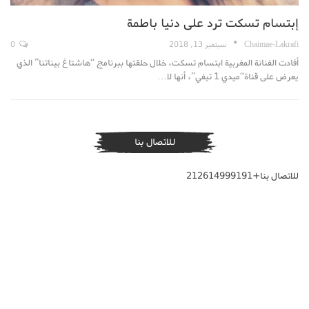
إبتسام تسكت ترد على دنيا باطمة
Chaimae-Lakrafi
سبتمبر 13, 2018
0
أفادت الفنانة المغربية ابتسام تسكت، خلال حلقتها ببرنامج “هاشتاغ بيناتنا” الذي
يعرض على قناة“ميدي 1 تيفي”، أنها لا…
للاتصال بنا
للاتصال بنا+212614999191