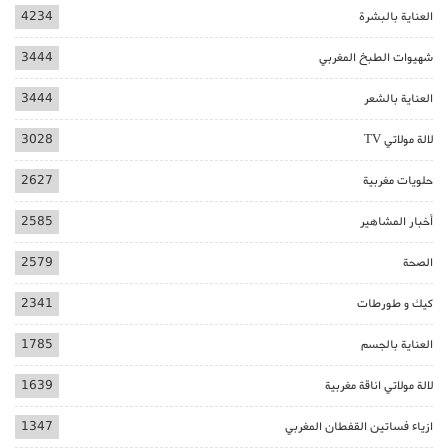
العناية بالبشرة
4234
شهيوات الطبخ المغربي
3444
العناية بالشعر
3444
لالة مولاتي TV
3028
حلويات مغربية
2627
أخبار المشاهير
2585
الصحة
2579
كيك و طورطات
2341
العناية بالجسم
1785
لالة مولاتي اناقة مغربية
1639
ازياء فساتين القفطان المغربي
1347