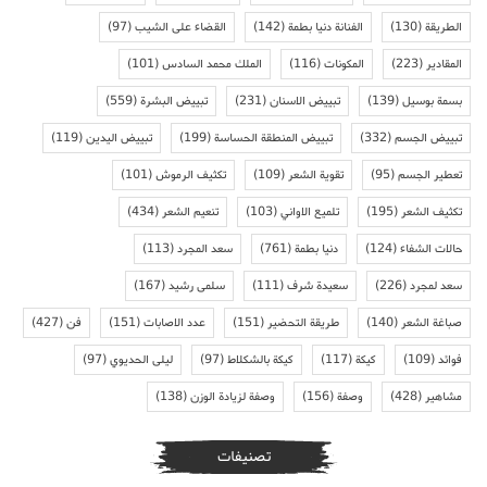
الطريقة
(130)
الفنانة دنيا بطمة
(142)
القضاء على الشيب
(97)
المقادير
(223)
المكونات
(116)
الملك محمد السادس
(101)
بسمة بوسيل
(139)
تبييض الاسنان
(231)
تبييض البشرة
(559)
تبييض الجسم
(332)
تبييض المنطقة الحساسة
(199)
تبييض اليدين
(119)
تعطير الجسم
(95)
تقوية الشعر
(109)
تكثيف الرموش
(101)
تكثيف الشعر
(195)
تلميع الاواني
(103)
تنعيم الشعر
(434)
حالات الشفاء
(124)
دنيا بطمة
(761)
سعد المجرد
(113)
سعد لمجرد
(226)
سعيدة شرف
(111)
سلمى رشيد
(167)
صباغة الشعر
(140)
طريقة التحضير
(151)
عدد الاصابات
(151)
فن
(427)
فوائد
(109)
كيكة
(117)
كيكة بالشكلاط
(97)
ليلى الحديوي
(97)
مشاهير
(428)
وصفة
(156)
وصفة لزيادة الوزن
(138)
تصنيفات