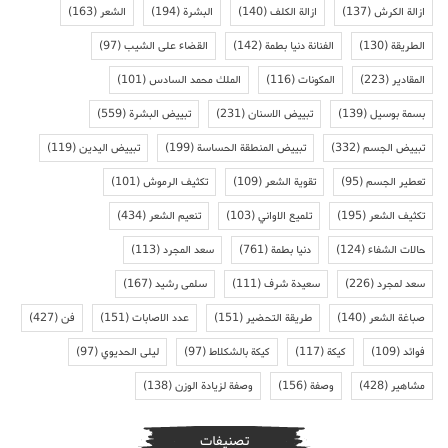
ازالة الكرش
(137)
ازالة الكلف
(140)
البشرة
(194)
الشعر
(163)
الطريقة
(130)
الفنانة دنيا بطمة
(142)
القضاء على الشيب
(97)
المقادير
(223)
المكونات
(116)
الملك محمد السادس
(101)
بسمة بوسيل
(139)
تبييض الاسنان
(231)
تبييض البشرة
(559)
تبييض الجسم
(332)
تبييض المنطقة الحساسة
(199)
تبييض اليدين
(119)
تعطير الجسم
(95)
تقوية الشعر
(109)
تكثيف الرموش
(101)
تكثيف الشعر
(195)
تلميع الاواني
(103)
تنعيم الشعر
(434)
حالات الشفاء
(124)
دنيا بطمة
(761)
سعد المجرد
(113)
سعد لمجرد
(226)
سعيدة شرف
(111)
سلمى رشيد
(167)
صباغة الشعر
(140)
طريقة التحضير
(151)
عدد الاصابات
(151)
فن
(427)
فوائد
(109)
كيكة
(117)
كيكة بالشكلاط
(97)
ليلى الحديوي
(97)
مشاهير
(428)
وصفة
(156)
وصفة لزيادة الوزن
(138)
تصنيفات