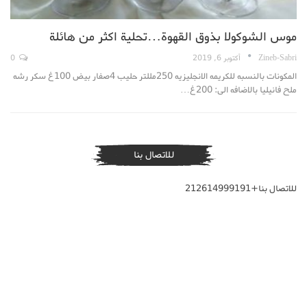
موس الشوكولا بذوق القهوة…تحلية اكثر من هائلة
Zineb-Sabri
أكتوبر 6, 2019
0
المكونات بالنسبه للكريمه الانجليزيه 250مللتر حليب 4صفار بيض 100غ سكر رشه
ملح فانيليا بالاضافه الى: 200غ…
للاتصال بنا
للاتصال بنا+212614999191