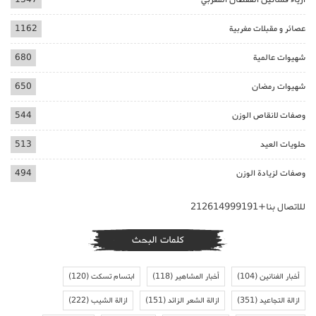
عصائر و مقبلات مغربية
1162
شهيوات عالمية
680
شهيوات رمضان
650
وصفات لانقاص الوزن
544
حلويات العيد
513
وصفات لزيادة الوزن
494
للاتصال بنا+212614999191
كلمات البحث
أخبار الفنانين
(104)
أخبار المشاهير
(118)
ابتسام تسكت
(120)
ازالة التجاعيد
(351)
ازالة الشعر الزائد
(151)
ازالة الشيب
(222)