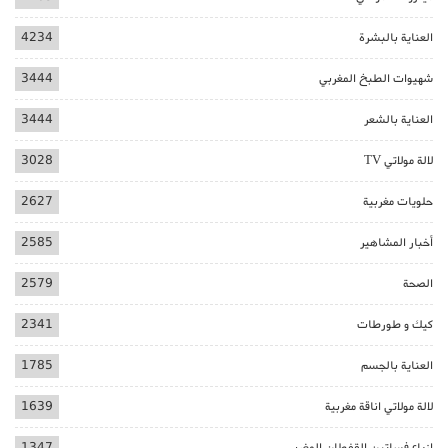
العناية بالبشرة
4234
شهيوات الطبخ المغربي
3444
العناية بالشعر
3444
لالة مولاتي TV
3028
حلويات مغربية
2627
أخبار المشاهير
2585
الصحة
2579
كيك و طورطات
2341
العناية بالجسم
1785
لالة مولاتي اناقة مغربية
1639
ازياء فساتين القفطان المغربي
1347