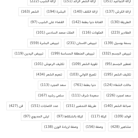
ازالة التجاعيد
(351)
ازالة الشعر الزائد
(151)
ازالة الشيب
(222)
ازالة الكرش
(137)
ازالة الكلف
(140)
البشرة
(194)
الشعر
(163)
الطريقة
(130)
الفنانة دنيا بطمة
(142)
القضاء على الشيب
(97)
المقادير
(223)
المكونات
(116)
الملك محمد السادس
(101)
بسمة بوسيل
(139)
تبييض الاسنان
(231)
تبييض البشرة
(559)
تبييض الجسم
(332)
تبييض المنطقة الحساسة
(199)
تبييض اليدين
(119)
تعطير الجسم
(95)
تقوية الشعر
(109)
تكثيف الرموش
(101)
تكثيف الشعر
(195)
تلميع الاواني
(103)
تنعيم الشعر
(434)
حالات الشفاء
(124)
دنيا بطمة
(761)
سعد المجرد
(113)
سعد لمجرد
(226)
سعيدة شرف
(111)
سلمى رشيد
(167)
صباغة الشعر
(140)
طريقة التحضير
(151)
عدد الاصابات
(151)
فن
(427)
فوائد
(109)
كيكة
(117)
كيكة بالشكلاط
(97)
ليلى الحديوي
(97)
مشاهير
(428)
وصفة
(156)
وصفة لزيادة الوزن
(138)