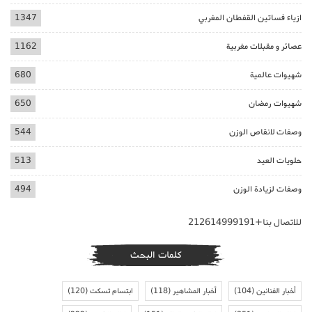
ازياء فساتين القفطان المغربي
1347
عصائر و مقبلات مغربية
1162
شهيوات عالمية
680
شهيوات رمضان
650
وصفات لانقاص الوزن
544
حلويات العيد
513
وصفات لزيادة الوزن
494
للاتصال بنا+212614999191
كلمات البحث
أخبار الفنانين
(104)
أخبار المشاهير
(118)
ابتسام تسكت
(120)