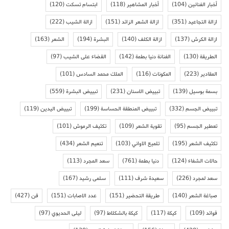
أخبار الفنانين
(104)
أخبار المشاهير
(118)
ابتسام تسكت
(120)
ازالة التجاعيد
(351)
ازالة الشعر الزائد
(151)
ازالة الشيب
(222)
ازالة الكرش
(137)
ازالة الكلف
(140)
البشرة
(194)
الشعر
(163)
الطريقة
(130)
الفنانة دنيا بطمة
(142)
القضاء على الشيب
(97)
المقادير
(223)
المكونات
(116)
الملك محمد السادس
(101)
بسمة بوسيل
(139)
تبييض الاسنان
(231)
تبييض البشرة
(559)
تبييض الجسم
(332)
تبييض المنطقة الحساسة
(199)
تبييض اليدين
(119)
تعطير الجسم
(95)
تقوية الشعر
(109)
تكثيف الرموش
(101)
تكثيف الشعر
(195)
تلميع الاواني
(103)
تنعيم الشعر
(434)
حالات الشفاء
(124)
دنيا بطمة
(761)
سعد المجرد
(113)
سعد لمجرد
(226)
سعيدة شرف
(111)
سلمى رشيد
(167)
صباغة الشعر
(140)
طريقة التحضير
(151)
عدد الاصابات
(151)
فن
(427)
فوائد
(109)
كيكة
(117)
كيكة بالشكلاط
(97)
ليلى الحديوي
(97)