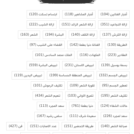
أخبار الفنانين
(104)
أخبار المشاهير
(118)
ابتسام تسكت
(120)
ازالة التجاعيد
(351)
ازالة الشعر الزائد
(151)
ازالة الشيب
(222)
ازالة الكرش
(137)
ازالة الكلف
(140)
البشرة
(194)
الشعر
(163)
الطريقة
(130)
الفنانة دنيا بطمة
(142)
القضاء على الشيب
(97)
المقادير
(223)
المكونات
(116)
الملك محمد السادس
(101)
بسمة بوسيل
(139)
تبييض الاسنان
(231)
تبييض البشرة
(559)
تبييض الجسم
(332)
تبييض المنطقة الحساسة
(199)
تبييض اليدين
(119)
تعطير الجسم
(95)
تقوية الشعر
(109)
تكثيف الرموش
(101)
تكثيف الشعر
(195)
تلميع الاواني
(103)
تنعيم الشعر
(434)
حالات الشفاء
(124)
دنيا بطمة
(761)
سعد المجرد
(113)
سعد لمجرد
(226)
سعيدة شرف
(111)
سلمى رشيد
(167)
صباغة الشعر
(140)
طريقة التحضير
(151)
عدد الاصابات
(151)
فن
(427)