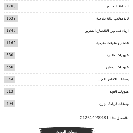
العناية بالجسم
1785
لالة مولاتي اناقة مغربية
1639
ازياء فساتين القفطان المغربي
1347
عصائر و مقبلات مغربية
1162
شهيوات عالمية
680
شهيوات رمضان
650
وصفات لانقاص الوزن
544
حلويات العيد
513
وصفات لزيادة الوزن
494
للاتصال بنا+212614999191
كلمات البحث