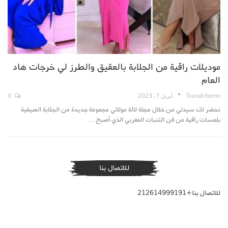
موديلات راقية من الجلابة بالعقيق والطرز لي خرجات هاد
العام
TouriaIcherem
أبريل 7, 2023
0
نحضر لك سيدتي من خلال مجلة لالة مولاتي مجموعة جديدة من الجلابة الصيفية
بلمسات راقية من فن التنبات المغربي الذي أصبح…
للاتصال بنا
للاتصال بنا+212614999191