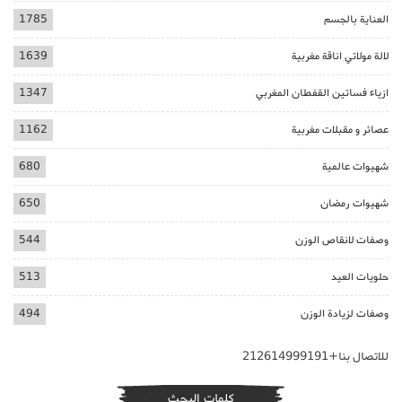
العناية بالجسم
1785
لالة مولاتي اناقة مغربية
1639
ازياء فساتين القفطان المغربي
1347
عصائر و مقبلات مغربية
1162
شهيوات عالمية
680
شهيوات رمضان
650
وصفات لانقاص الوزن
544
حلويات العيد
513
وصفات لزيادة الوزن
494
للاتصال بنا+212614999191
كلمات البحث