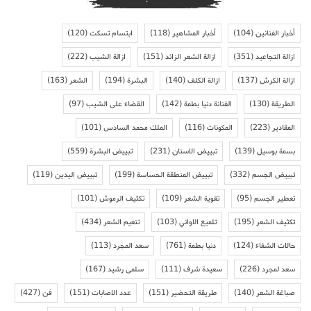
أخبار الفنانين
(104)
أخبار المشاهير
(118)
ابتسام تسكت
(120)
ازالة التجاعيد
(351)
ازالة الشعر الزائد
(151)
ازالة الشيب
(222)
ازالة الكرش
(137)
ازالة الكلف
(140)
البشرة
(194)
الشعر
(163)
الطريقة
(130)
الفنانة دنيا بطمة
(142)
القضاء على الشيب
(97)
المقادير
(223)
المكونات
(116)
الملك محمد السادس
(101)
بسمة بوسيل
(139)
تبييض الاسنان
(231)
تبييض البشرة
(559)
تبييض الجسم
(332)
تبييض المنطقة الحساسة
(199)
تبييض اليدين
(119)
تعطير الجسم
(95)
تقوية الشعر
(109)
تكثيف الرموش
(101)
تكثيف الشعر
(195)
تلميع الاواني
(103)
تنعيم الشعر
(434)
حالات الشفاء
(124)
دنيا بطمة
(761)
سعد المجرد
(113)
سعد لمجرد
(226)
سعيدة شرف
(111)
سلمى رشيد
(167)
صباغة الشعر
(140)
طريقة التحضير
(151)
عدد الاصابات
(151)
فن
(427)