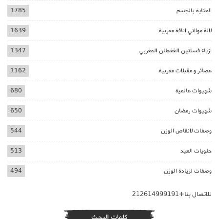
العناية بالجسم
1785
لالة مولاتي اناقة مغربية
1639
ازياء فساتين القفطان المغربي
1347
عصائر و مقبلات مغربية
1162
شهيوات عالمية
680
شهيوات رمضان
650
وصفات لانقاص الوزن
544
حلويات العيد
513
وصفات لزيادة الوزن
494
للاتصال بنا+212614999191
كلمات البحث