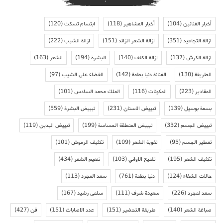
أخبار الفنانين
(104)
أخبار المشاهير
(118)
ابتسام تسكت
(120)
ازالة التجاعيد
(351)
ازالة الشعر الزائد
(151)
ازالة الشيب
(222)
ازالة الكرش
(137)
ازالة الكلف
(140)
البشرة
(194)
الشعر
(163)
الطريقة
(130)
الفنانة دنيا بطمة
(142)
القضاء على الشيب
(97)
المقادير
(223)
المكونات
(116)
الملك محمد السادس
(101)
بسمة بوسيل
(139)
تبييض الاسنان
(231)
تبييض البشرة
(559)
تبييض الجسم
(332)
تبييض المنطقة الحساسة
(199)
تبييض اليدين
(119)
تعطير الجسم
(95)
تقوية الشعر
(109)
تكثيف الرموش
(101)
تكثيف الشعر
(195)
تلميع الاواني
(103)
تنعيم الشعر
(434)
حالات الشفاء
(124)
دنيا بطمة
(761)
سعد المجرد
(113)
سعد لمجرد
(226)
سعيدة شرف
(111)
سلمى رشيد
(167)
صباغة الشعر
(140)
طريقة التحضير
(151)
عدد الاصابات
(151)
فن
(427)