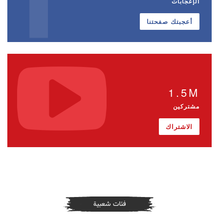
الإعجابات
أعجبتك صفحتنا
1.5M
مشتركين
الاشتراك
فئات شعبية