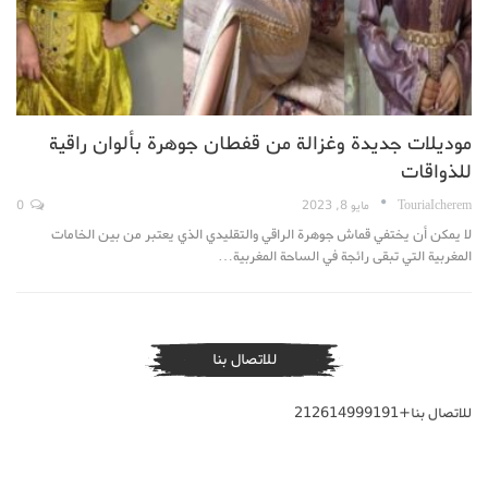
موديلات جديدة وغزالة من قفطان جوهرة بألوان راقية
للذواقات
TouriaIcherem
مايو 8, 2023
0
لا يمكن أن يختفي قماش جوهرة الراقي والتقليدي الذي يعتبر من بين الخامات
المغربية التي تبقى رائجة في الساحة المغربية…
للاتصال بنا
للاتصال بنا+212614999191