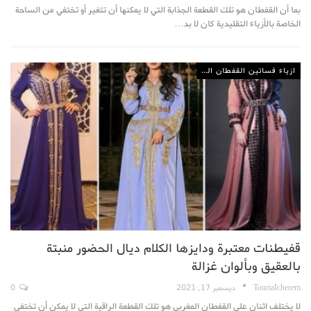
بما أن القفطان هو تلك القطعة الجذابة التي لا يمكنها أن تتغير أو تختفي من الساحة
الخاصة بالأزياء التقليدية كان لا بد…
ازياء فساتين القفطان المغربي
قفيطنات معتبرة ودايزها الكلام ديال الحضور منبتة
بالعقيق وبألوان غزالة
TouriaIcherem
ديسمبر 17, 2021
0
لا يختلف اثنان على القفطان المغربي هو تلك القطعة الراقية التي لا يمكن أن تختفي