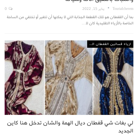
TouriaIcherem
يناير 15, 2022
0
بما أن القفطان هو تلك القطعة الجذابة التي لا يمكنها أن تتغير أو تختفي من الساحة
الخاصة بالأزياء التقليدية كان لا…
ازياء فساتين القفطان المغربي
لي بغات شي قفطان ديال الهمة والشان تدخل هنا كاين
الجديد