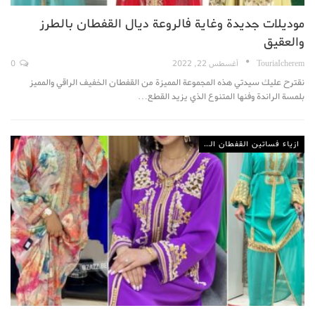
موديلات جديدة وغاية فالروعة ديال القفطان بالطرز
والعقيق
TouriaIcherem
أغسطس 22, 2022
0
نقترح عليك سيدتي هذه المجموعة المميزة من القفطان الخفيف الراقي والمميز
بلمسة الراندة وفنها المتنوع الذي يزيد القطع…
ازياء فساتين القفطان المغربي