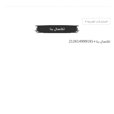
المشاركات القديمة
للاتصال بنا
للاتصال بنا+212614999191