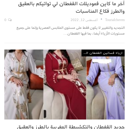
آخر ما كاين فموديلات القفطان لي تواتيكم بالعقيق
والطرز فكاع المناسبات
TouriaIcherem
أغسطس 12, 2022
0
التجديد والتغيير لا يكون فقط على مستوى الملابس العصرية وإنما على جميع
مستويات الأزياء أيضا، بما فيها القفطان…
ازياء فساتين القفطان المغربي
جديد القفطان والتكشيطة المغربية بالطرز والعقيق