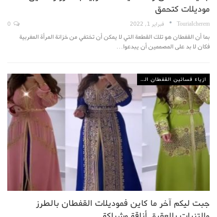
موديلات كتحمق
TouriaIcherem
فبراير 1, 2022
0
بما أن القفطان هو تلك القطعة التي لا يمكن أن تختفي من خزانة المرأة المغربية
فكان لا بد على المصممين أن يبدعوا…
ازياء فساتين القفطان المغربي
جبت ليكم آخر ما كاين فموديلات القفطان بالطرز
والتنبات بالعقيق أناقة وشياكة