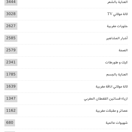
العناية بالشعر
3444
لالة مولاتي TV
3028
حلويات مغربية
2627
أخبار المشاهير
2585
الصحة
2579
كيك و طورطات
2341
العناية بالجسم
1785
لالة مولاتي اناقة مغربية
1639
ازياء فساتين القفطان المغربي
1347
عصائر و مقبلات مغربية
1162
شهيوات عالمية
680