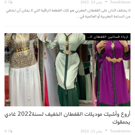
TouriaIcherem
يناير 13, 2022
0
لا يختلف اثنان على القفطان المغربي هو تلك القطعة الراقية التي لا يمكن أن تختفي
من الساحة المغربية أو العالمية في…
ازياء فساتين القفطان المغربي
أروع وأشيك موديلات القفطان الخفيف لسنة2022 غادي
يحمقوك
TouriaIcherem
يناير 11, 2022
0