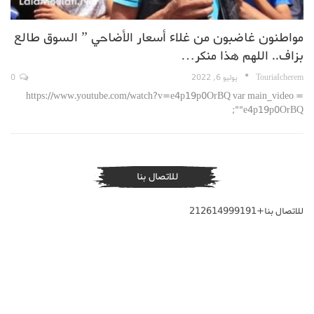
مواطنون غاضبون من غلاء أسعار الأضاحي ” السوق طالع
بزاف.. اللهم هذا منكر…
TouriaIcherem
يوليو 6, 2022
0
https://www.youtube.com/watch?v=e4p19p0OrBQ var main_video =
"e4p19p0OrBQ";
للاتصال بنا
للاتصال بنا+212614999191