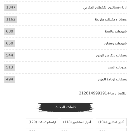
ازياء فساتين القفطان المغربي
1347
عصائر و مقبلات مغربية
1162
شهيوات عالمية
680
شهيوات رمضان
650
وصفات لانقاص الوزن
544
حلويات العيد
513
وصفات لزيادة الوزن
494
للاتصال بنا+212614999191
كلمات البحث
أخبار الفنانين
(104)
أخبار المشاهير
(118)
ابتسام تسكت
(120)