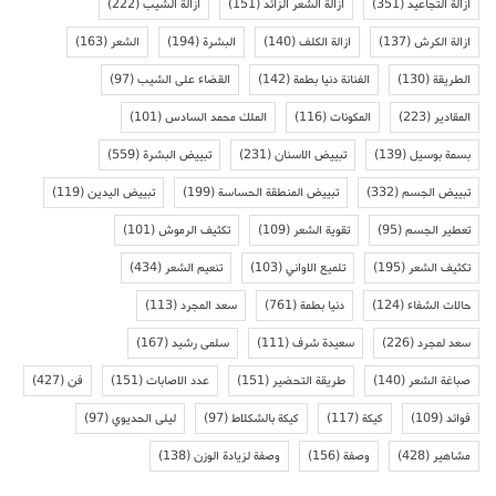
ازالة التجاعيد
(351)
ازالة الشعر الزائد
(151)
ازالة الشيب
(222)
ازالة الكرش
(137)
ازالة الكلف
(140)
البشرة
(194)
الشعر
(163)
الطريقة
(130)
الفنانة دنيا بطمة
(142)
القضاء على الشيب
(97)
المقادير
(223)
المكونات
(116)
الملك محمد السادس
(101)
بسمة بوسيل
(139)
تبييض الاسنان
(231)
تبييض البشرة
(559)
تبييض الجسم
(332)
تبييض المنطقة الحساسة
(199)
تبييض اليدين
(119)
تعطير الجسم
(95)
تقوية الشعر
(109)
تكثيف الرموش
(101)
تكثيف الشعر
(195)
تلميع الاواني
(103)
تنعيم الشعر
(434)
حالات الشفاء
(124)
دنيا بطمة
(761)
سعد المجرد
(113)
سعد لمجرد
(226)
سعيدة شرف
(111)
سلمى رشيد
(167)
صباغة الشعر
(140)
طريقة التحضير
(151)
عدد الاصابات
(151)
فن
(427)
فوائد
(109)
كيكة
(117)
كيكة بالشكلاط
(97)
ليلى الحديوي
(97)
مشاهير
(428)
وصفة
(156)
وصفة لزيادة الوزن
(138)