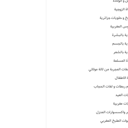
 و الولادة
ة الزوجية
خ و حلويات جزائرية
وس المغربية
ية بالبشرة
اية بالجسم
ية بالشعر
ة المسلمة
فات المجربة من لالة مولاتي
 الاطفال
م ربطات و لفات الحجاب
ات العيد
ات مغربية
ر واكسسوارات المنزل
ات الطبخ المغربي