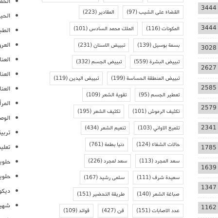
الحمل
3444
القضاء على الشيب
(97)
المقادير
(223)
الحيا
3444
المكونات
(116)
الملك محمد السادس
(101)
الطب
العر
بسمة بوسيل
(139)
تبييض الاسنان
(231)
3028
العنا
تبييض البشرة
(559)
تبييض الجسم
(332)
2627
العن
تبييض المنطقة الحساسة
(199)
تبييض اليدين
(119)
2585
العنا
تعطير الجسم
(95)
تقوية الشعر
(109)
المرأ
2579
تكثيف الرموش
(101)
تكثيف الشعر
(195)
الوص
2341
تلميع الاواني
(103)
تنعيم الشعر
(434)
تربية
حالات الشفاء
(124)
دنيا بطمة
(761)
تعلي
1785
سعد المجرد
(113)
سعد لمجرد
(226)
حلوي
1639
حلوي
سعيدة شرف
(111)
سلمى رشيد
(167)
1347
ديكو
صباغة الشعر
(140)
طريقة التحضير
(151)
شهيو
1162
عدد الاصابات
(151)
فن
(427)
فوائد
(109)