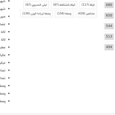
شهيو
680
كيكة
(117)
كيكة بالشكلاط
(97)
ليلى الحديوي
(97)
شهيو
مشاهير
(428)
وصفة
(156)
وصفة لزيادة الوزن
(138)
650
صور 
عصائ
544
لالة م
513
لالة 
494
مطبخ
مكيا
ميكرو
نصائ
نصائ
وصفا
وصفا
وصفا