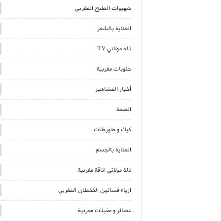
شهيوات الطبخ المغربي
العناية بالشعر
لالة مولاتي TV
حلويات مغربية
أخبار المشاهير
الصحة
كيك و طورطات
العناية بالجسم
لالة مولاتي اناقة مغربية
ازياء فساتين القفطان المغربي
عصائر و مقبلات مغربية