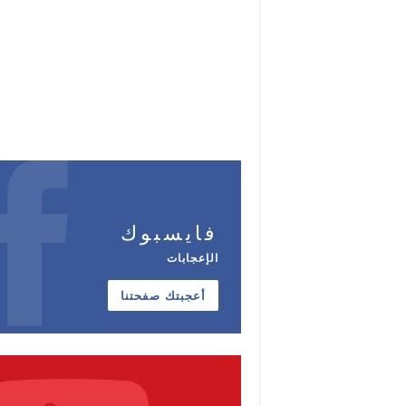
فايسبوك
الإعجابات
أعجبتك صفحتنا