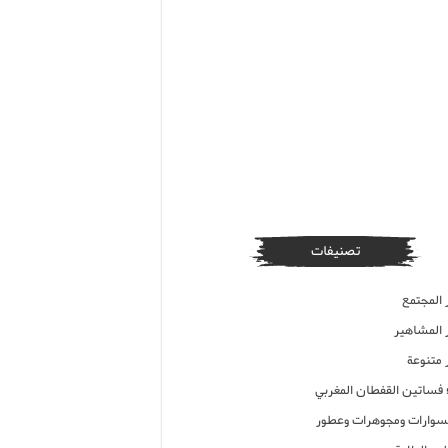
تصنيفات
 المجتمع
ر المشاهير
 متنوعة
ء فساتين القفطان المغربي
وارات ومجوهرات وعطور