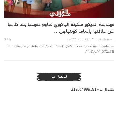
مهندسة الديكور سكينة الباكوري تقاوم دموعها بعد كلامها
عن علاقتها بأسامة كوبنهاجن…
TouriaIcherem
نوفمبر 26, 2022
0
https://www.youtube.com/watch?v=HQwV_572zT8 var main_video =
"HQwV_572zT8";
للاتصال بنا
للاتصال بنا+212614999191