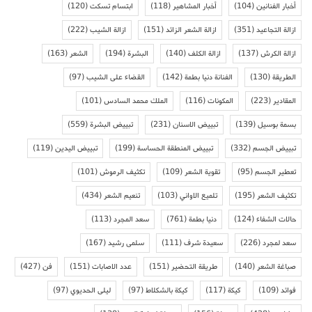
أخبار الفنانين
(104)
أخبار المشاهير
(118)
ابتسام تسكت
(120)
ازالة التجاعيد
(351)
ازالة الشعر الزائد
(151)
ازالة الشيب
(222)
ازالة الكرش
(137)
ازالة الكلف
(140)
البشرة
(194)
الشعر
(163)
الطريقة
(130)
الفنانة دنيا بطمة
(142)
القضاء على الشيب
(97)
المقادير
(223)
المكونات
(116)
الملك محمد السادس
(101)
بسمة بوسيل
(139)
تبييض الاسنان
(231)
تبييض البشرة
(559)
تبييض الجسم
(332)
تبييض المنطقة الحساسة
(199)
تبييض اليدين
(119)
تعطير الجسم
(95)
تقوية الشعر
(109)
تكثيف الرموش
(101)
تكثيف الشعر
(195)
تلميع الاواني
(103)
تنعيم الشعر
(434)
حالات الشفاء
(124)
دنيا بطمة
(761)
سعد المجرد
(113)
سعد لمجرد
(226)
سعيدة شرف
(111)
سلمى رشيد
(167)
صباغة الشعر
(140)
طريقة التحضير
(151)
عدد الاصابات
(151)
فن
(427)
فوائد
(109)
كيكة
(117)
كيكة بالشكلاط
(97)
ليلى الحديوي
(97)