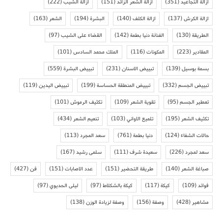
ازالة التجاعيد
(351)
ازالة الشعر الزائد
(151)
ازالة الشيب
(222)
ازالة الكرش
(137)
ازالة الكلف
(140)
البشرة
(194)
الشعر
(163)
الطريقة
(130)
الفنانة دنيا بطمة
(142)
القضاء على الشيب
(97)
المقادير
(223)
المكونات
(116)
الملك محمد السادس
(101)
بسمة بوسيل
(139)
تبييض الاسنان
(231)
تبييض البشرة
(559)
تبييض الجسم
(332)
تبييض المنطقة الحساسة
(199)
تبييض اليدين
(119)
تعطير الجسم
(95)
تقوية الشعر
(109)
تكثيف الرموش
(101)
تكثيف الشعر
(195)
تلميع الاواني
(103)
تنعيم الشعر
(434)
حالات الشفاء
(124)
دنيا بطمة
(761)
سعد المجرد
(113)
سعد لمجرد
(226)
سعيدة شرف
(111)
سلمى رشيد
(167)
صباغة الشعر
(140)
طريقة التحضير
(151)
عدد الاصابات
(151)
فن
(427)
فوائد
(109)
كيكة
(117)
كيكة بالشكلاط
(97)
ليلى الحديوي
(97)
مشاهير
(428)
وصفة
(156)
وصفة لزيادة الوزن
(138)