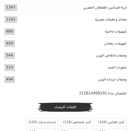
ازياء فساتين القفطان المغربي
1347
عصائر و مقبلات مغربية
1162
شهيوات عالمية
680
شهيوات رمضان
650
وصفات لانقاص الوزن
544
حلويات العيد
513
وصفات لزيادة الوزن
494
للاتصال بنا+212614999191
كلمات البحث
أخبار الفنانين
(104)
أخبار المشاهير
(118)
ابتسام تسكت
(120)