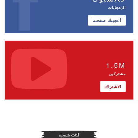
الإعجابات
أعجبتك صفحتنا
1.5M
مشتركين
الاشتراك
فئات شعبية