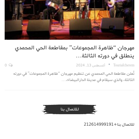
مهرجان “ظاهرة المجموعات” بمقاطعة الحي المحمدي
ينطلق في دورته الثالثة…
TouriaIcherem
أغسطس 13, 2024
0
تُعلن مقاطعة الحي المحمدي عن تنظيم مهرجان “ظاهرة المجموعات” في دورته
الثالثة، والذي سيقام في مدينة الدارالبيضاء،…
للاتصال بنا
للاتصال بنا+212614999191