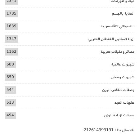
كيك و طورطات
2341
العناية بالجسم
1785
لالة مولاتي اناقة مغربية
1639
ازياء فساتين القفطان المغربي
1347
عصائر و مقبلات مغربية
1162
شهيوات عالمية
680
شهيوات رمضان
650
وصفات لانقاص الوزن
544
حلويات العيد
513
وصفات لزيادة الوزن
494
للاتصال بنا+212614999191