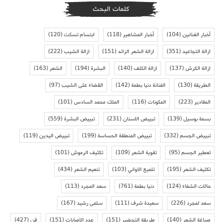
كلمات البحث
أخبار الفنانين
(104)
أخبار المشاهير
(118)
ابتسام تسكت
(120)
ازالة التجاعيد
(351)
ازالة الشعر الزائد
(151)
ازالة الشيب
(222)
ازالة الكرش
(137)
ازالة الكلف
(140)
البشرة
(194)
الشعر
(163)
الطريقة
(130)
الفنانة دنيا بطمة
(142)
القضاء على الشيب
(97)
المقادير
(223)
المكونات
(116)
الملك محمد السادس
(101)
بسمة بوسيل
(139)
تبييض الاسنان
(231)
تبييض البشرة
(559)
تبييض الجسم
(332)
تبييض المنطقة الحساسة
(199)
تبييض اليدين
(119)
تعطير الجسم
(95)
تقوية الشعر
(109)
تكثيف الرموش
(101)
تكثيف الشعر
(195)
تلميع الاواني
(103)
تنعيم الشعر
(434)
حالات الشفاء
(124)
دنيا بطمة
(761)
سعد المجرد
(113)
سعد لمجرد
(226)
سعيدة شرف
(111)
سلمى رشيد
(167)
صباغة الشعر
(140)
طريقة التحضير
(151)
عدد الاصابات
(151)
فن
(427)