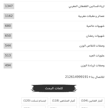
ازياء فساتين القفطان المغربي
1347
عصائر و مقبلات مغربية
1162
شهيوات عالمية
680
شهيوات رمضان
650
وصفات لانقاص الوزن
544
حلويات العيد
513
وصفات لزيادة الوزن
494
للاتصال بنا+212614999191
كلمات البحث
أخبار الفنانين
(104)
أخبار المشاهير
(118)
ابتسام تسكت
(120)