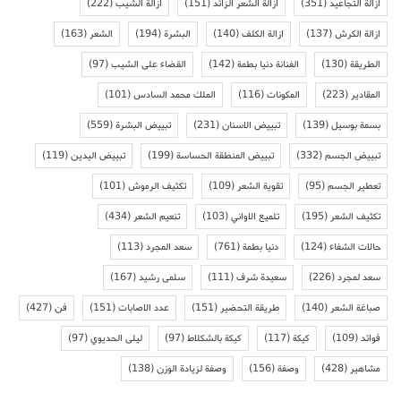
ازالة التجاعيد
(351)
ازالة الشعر الزائد
(151)
ازالة الشيب
(222)
ازالة الكرش
(137)
ازالة الكلف
(140)
البشرة
(194)
الشعر
(163)
الطريقة
(130)
الفنانة دنيا بطمة
(142)
القضاء على الشيب
(97)
المقادير
(223)
المكونات
(116)
الملك محمد السادس
(101)
بسمة بوسيل
(139)
تبييض الاسنان
(231)
تبييض البشرة
(559)
تبييض الجسم
(332)
تبييض المنطقة الحساسة
(199)
تبييض اليدين
(119)
تعطير الجسم
(95)
تقوية الشعر
(109)
تكثيف الرموش
(101)
تكثيف الشعر
(195)
تلميع الاواني
(103)
تنعيم الشعر
(434)
حالات الشفاء
(124)
دنيا بطمة
(761)
سعد المجرد
(113)
سعد لمجرد
(226)
سعيدة شرف
(111)
سلمى رشيد
(167)
صباغة الشعر
(140)
طريقة التحضير
(151)
عدد الاصابات
(151)
فن
(427)
فوائد
(109)
كيكة
(117)
كيكة بالشكلاط
(97)
ليلى الحديوي
(97)
مشاهير
(428)
وصفة
(156)
وصفة لزيادة الوزن
(138)