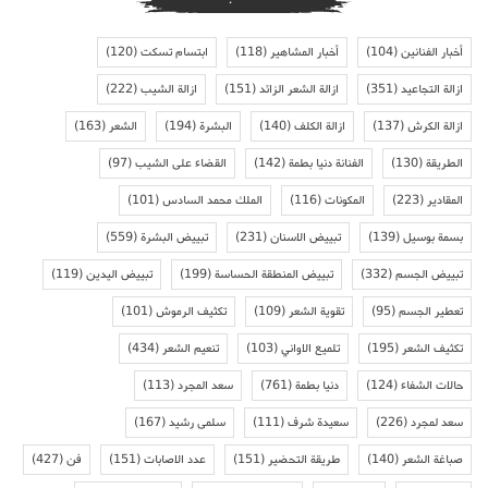
أخبار الفنانين
(104)
أخبار المشاهير
(118)
ابتسام تسكت
(120)
ازالة التجاعيد
(351)
ازالة الشعر الزائد
(151)
ازالة الشيب
(222)
ازالة الكرش
(137)
ازالة الكلف
(140)
البشرة
(194)
الشعر
(163)
الطريقة
(130)
الفنانة دنيا بطمة
(142)
القضاء على الشيب
(97)
المقادير
(223)
المكونات
(116)
الملك محمد السادس
(101)
بسمة بوسيل
(139)
تبييض الاسنان
(231)
تبييض البشرة
(559)
تبييض الجسم
(332)
تبييض المنطقة الحساسة
(199)
تبييض اليدين
(119)
تعطير الجسم
(95)
تقوية الشعر
(109)
تكثيف الرموش
(101)
تكثيف الشعر
(195)
تلميع الاواني
(103)
تنعيم الشعر
(434)
حالات الشفاء
(124)
دنيا بطمة
(761)
سعد المجرد
(113)
سعد لمجرد
(226)
سعيدة شرف
(111)
سلمى رشيد
(167)
صباغة الشعر
(140)
طريقة التحضير
(151)
عدد الاصابات
(151)
فن
(427)