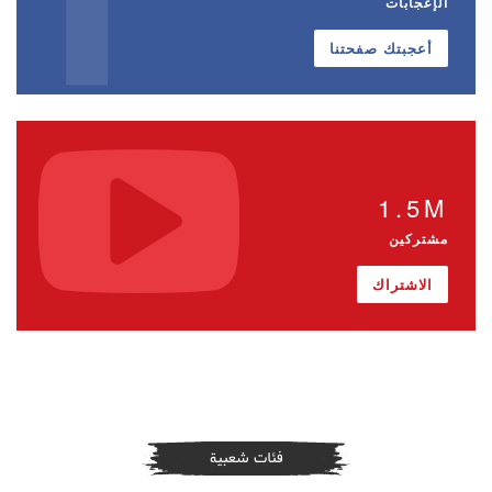
الإعجابات
أعجبتك صفحتنا
1.5M
مشتركين
الاشتراك
فئات شعبية