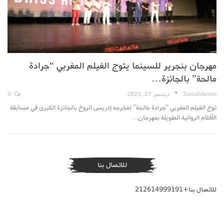
مهرجان بنجرير للسينما يتوج الفيلم المغربي “جرادة
مالحة” بالجائزة…
TouriaIcherem
ديسمبر 27, 2023
0
توج الفيلم المغربي “جرادة مالحة” لمخرجه إدريس الروخ بالجائزة الكبرى في مسابقة
الأفلام الروائية الطويلة بمهرجان…
للاتصال بنا
للاتصال بنا+212614999191