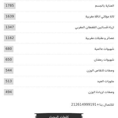
العناية بالجسم
1785
لالة مولاتي اناقة مغربية
1639
ازياء فساتين القفطان المغربي
1347
عصائر و مقبلات مغربية
1162
شهيوات عالمية
680
شهيوات رمضان
650
وصفات لانقاص الوزن
544
حلويات العيد
513
وصفات لزيادة الوزن
494
للاتصال بنا+212614999191
كلمات البحث