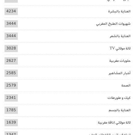
العناية بالبشرة
4234
شهيوات الطبخ المغربي
3444
العناية بالشعر
3444
لالة مولاتي TV
3028
حلويات مغربية
2627
أخبار المشاهير
2585
الصحة
2579
كيك و طورطات
2341
العناية بالجسم
1785
لالة مولاتي اناقة مغربية
1639
ازياء فساتين القفطان المغربي
1347