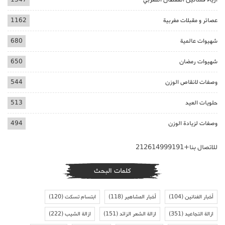
عصائر و مقبلات مغربية
1162
شهيوات عالمية
680
شهيوات رمضان
650
وصفات لانقاص الوزن
544
حلويات العيد
513
وصفات لزيادة الوزن
494
للاتصال بنا+212614999191
كلمات البحث
أخبار الفنانين
(104)
أخبار المشاهير
(118)
ابتسام تسكت
(120)
ازالة التجاعيد
(351)
ازالة الشعر الزائد
(151)
ازالة الشيب
(222)