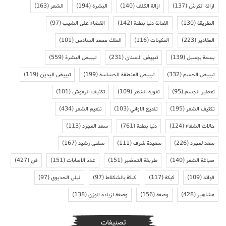
ازالة الكرش
(137)
ازالة الكلف
(140)
البشرة
(194)
الشعر
(163)
الطريقة
(130)
الفنانة دنيا بطمة
(142)
القضاء على الشيب
(97)
المقادير
(223)
المكونات
(116)
الملك محمد السادس
(101)
بسمة بوسيل
(139)
تبييض الاسنان
(231)
تبييض البشرة
(559)
تبييض الجسم
(332)
تبييض المنطقة الحساسة
(199)
تبييض اليدين
(119)
تعطير الجسم
(95)
تقوية الشعر
(109)
تكثيف الرموش
(101)
تكثيف الشعر
(195)
تلميع الاواني
(103)
تنعيم الشعر
(434)
حالات الشفاء
(124)
دنيا بطمة
(761)
سعد المجرد
(113)
سعد لمجرد
(226)
سعيدة شرف
(111)
سلمى رشيد
(167)
صباغة الشعر
(140)
طريقة التحضير
(151)
عدد الاصابات
(151)
فن
(427)
فوائد
(109)
كيكة
(117)
كيكة بالشكلاط
(97)
ليلى الحديوي
(97)
مشاهير
(428)
وصفة
(156)
وصفة لزيادة الوزن
(138)
تصنيفات