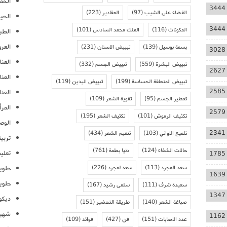
الحمل
3444
القضاء على الشيب
(97)
المقادير
(223)
الحيا
3444
المكونات
(116)
الملك محمد السادس
(101)
الطب
العر
بسمة بوسيل
(139)
تبييض الاسنان
(231)
3028
العنا
تبييض البشرة
(559)
تبييض الجسم
(332)
2627
العن
تبييض المنطقة الحساسة
(199)
تبييض اليدين
(119)
2585
العنا
تعطير الجسم
(95)
تقوية الشعر
(109)
المرأ
2579
تكثيف الرموش
(101)
تكثيف الشعر
(195)
الوص
2341
تلميع الاواني
(103)
تنعيم الشعر
(434)
تربية
حالات الشفاء
(124)
دنيا بطمة
(761)
تعلي
1785
سعد المجرد
(113)
سعد لمجرد
(226)
حلوي
1639
حلوي
سعيدة شرف
(111)
سلمى رشيد
(167)
1347
ديكو
صباغة الشعر
(140)
طريقة التحضير
(151)
شهيو
1162
عدد الاصابات
(151)
فن
(427)
فوائد
(109)