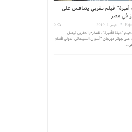
 أميرة” فيلم مغربي يتنافس على
ئز في مصر
Haja
مارس 1, 2019
0
يلم "حياة الأميرة"، للمخرج المغربي فيصل
 على جوائز مهرجان "أسوان السينمائي الدولي لأفلام
 في…