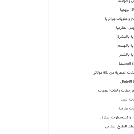
 و الولادة
ة الزوجية
خ و حلويات جزائرية
وس المغربية
ية بالبشرة
اية بالجسم
ية بالشعر
ة المسلمة
فات المجربة من لالة مولاتي
 الاطفال
م ربطات و لفات الحجاب
ات العيد
ات مغربية
ر واكسسوارات المنزل
ات الطبخ المغربي