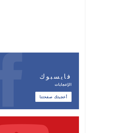
فايسبوك
الإعجابات
أعجبتك صفحتنا