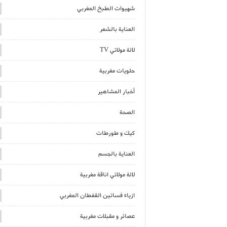
شهيوات الطبخ المغربي
العناية بالشعر
لالة مولاتي TV
حلويات مغربية
أخبار المشاهير
الصحة
كيك و طورطات
العناية بالجسم
لالة مولاتي اناقة مغربية
ازياء فساتين القفطان المغربي
عصائر و مقبلات مغربية