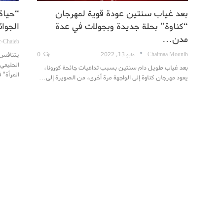
بعد غياب سنتين عودة قوية لمهرجان
“حياة
“كناوة” بحلة جديدة وبجولات في عدة
الجوا
مدن…
r-Chaieb
يتنافس ف
Chaimaa Mounib
مايو 13, 2022
0
الحليمي،
بعد غياب طويل دام سنتين بسبب تداعيات جائحة كورونا،
المرأة"
يعود مهرجان كناوة إلى الواجهة مرة أخرى، من الصويرة إلى…