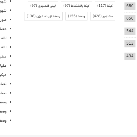
شهيو
680
كيكة
(117)
كيكة بالشكلاط
(97)
ليلى الحديوي
(97)
شهيو
مشاهير
(428)
وصفة
(156)
وصفة لزيادة الوزن
(138)
650
صور 
عصائ
544
لالة م
513
لالة 
494
مطبخ
مكيا
ميكرو
نصائ
نصائ
وصفا
وصفا
وصفا