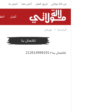
عن لالة مولاتي
فريق العمل
أعلن معنا
اتصل بنا
أخبار
الط
الرئيسية
مهرجان
للاتصال بنا
للاتصال بنا+212614999191