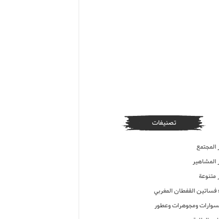
تصنيفات
 المجتمع
ر المشاهير
 متنوعة
ء فساتين القفطان المغربي
وارات ومجوهرات وعطور