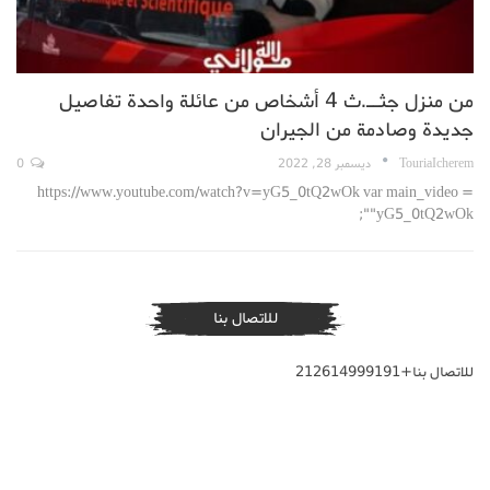
من منزل جثــ.ث 4 أشخاص من عائلة واحدة تفاصيل
جديدة وصادمة من الجيران
TouriaIcherem
ديسمبر 28, 2022
0
https://www.youtube.com/watch?v=yG5_0tQ2wOk var main_video =
"yG5_0tQ2wOk";
للاتصال بنا
للاتصال بنا+212614999191