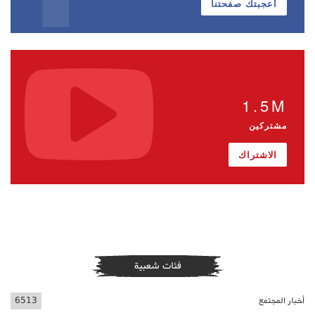
أعجبتك صفحتنا
1.5M
مشتركين
الاشتراك
فئات شعبية
أخبار المجتمع
6513