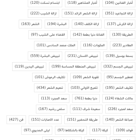
أخبار الفنانين
(104)
أخبار المشاهير
(118)
ابتسام تسكت
(120)
ازالة التجاعيد
(351)
ازالة الشعر الزائد
(151)
ازالة الشيب
(222)
ازالة الكرش
(137)
ازالة الكلف
(140)
البشرة
(194)
الشعر
(163)
الطريقة
(130)
الفنانة دنيا بطمة
(142)
القضاء على الشيب
(97)
المقادير
(223)
المكونات
(116)
الملك محمد السادس
(101)
بسمة بوسيل
(139)
تبييض الاسنان
(231)
تبييض البشرة
(559)
تبييض الجسم
(332)
تبييض المنطقة الحساسة
(199)
تبييض اليدين
(119)
تعطير الجسم
(95)
تقوية الشعر
(109)
تكثيف الرموش
(101)
تكثيف الشعر
(195)
تلميع الاواني
(103)
تنعيم الشعر
(434)
حالات الشفاء
(124)
دنيا بطمة
(761)
سعد المجرد
(113)
سعد لمجرد
(226)
سعيدة شرف
(111)
سلمى رشيد
(167)
صباغة الشعر
(140)
طريقة التحضير
(151)
عدد الاصابات
(151)
فن
(427)
فوائد
(109)
كيكة
(117)
كيكة بالشكلاط
(97)
ليلى الحديوي
(97)