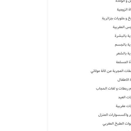
 و الولادة
ة الزوجية
خ و حلويات جزائرية
وس المغربية
ية بالبشرة
اية بالجسم
ية بالشعر
ة المسلمة
فات المجربة من لالة مولاتي
 الاطفال
م ربطات و لفات الحجاب
ات العيد
ات مغربية
ر واكسسوارات المنزل
ات الطبخ المغربي