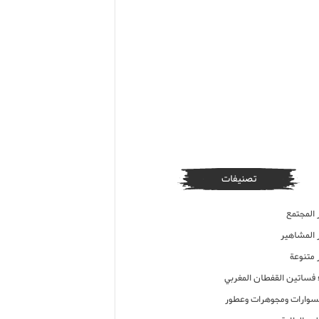
تصنيفات
 المجتمع
ر المشاهير
 متنوعة
ء فساتين القفطان المغربي
وارات ومجوهرات وعطور