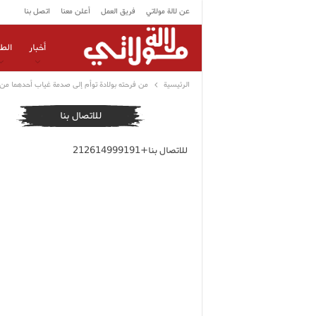
عن لالة مولاتي
فريق العمل
أعلن معنا
اتصل بنا
أخبار
الط
الرئيسية
من فرحته بولادة توأم إلى صدمة غياب أحدهما 
للاتصال بنا
للاتصال بنا+212614999191