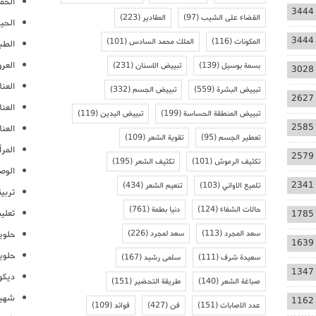
الحمل
3444
القضاء على الشيب
(97)
المقادير
(223)
الحيا
3444
المكونات
(116)
الملك محمد السادس
(101)
الطب
العر
بسمة بوسيل
(139)
تبييض الاسنان
(231)
3028
العنا
تبييض البشرة
(559)
تبييض الجسم
(332)
2627
العن
تبييض المنطقة الحساسة
(199)
تبييض اليدين
(119)
2585
العنا
تعطير الجسم
(95)
تقوية الشعر
(109)
المرأ
2579
تكثيف الرموش
(101)
تكثيف الشعر
(195)
الوص
2341
تلميع الاواني
(103)
تنعيم الشعر
(434)
تربية
حالات الشفاء
(124)
دنيا بطمة
(761)
تعلي
1785
سعد المجرد
(113)
سعد لمجرد
(226)
حلوي
1639
حلوي
سعيدة شرف
(111)
سلمى رشيد
(167)
1347
ديكو
صباغة الشعر
(140)
طريقة التحضير
(151)
شهيو
1162
عدد الاصابات
(151)
فن
(427)
فوائد
(109)