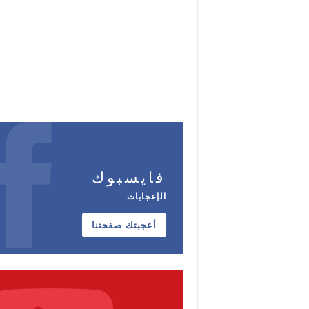
فايسبوك
الإعجابات
أعجبتك صفحتنا