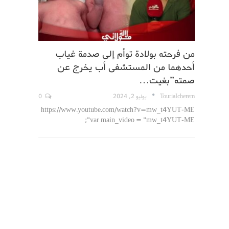
من فرحته بولادة توأم إلى صدمة غياب
أحدهما من المستشفى أب يخرج عن
صمته”بغيت…
TouriaIcherem
يوليو 2, 2024
0
https://www.youtube.com/watch?v=mw_t4YUT-ME
var main_video = "mw_t4YUT-ME";