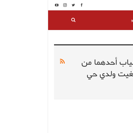
و
غياب أحدهما من
غيت ولدي حي