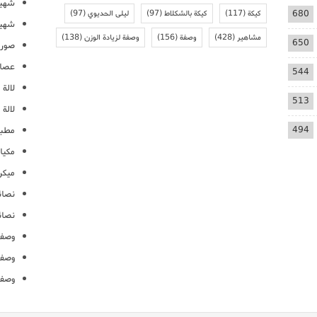
شهيو
680
كيكة
(117)
كيكة بالشكلاط
(97)
ليلى الحديوي
(97)
شهيو
مشاهير
(428)
وصفة
(156)
وصفة لزيادة الوزن
(138)
650
صور 
عصائ
544
لالة م
513
لالة 
494
مطبخ
مكيا
ميكرو
نصائ
نصائ
وصفا
وصفا
وصفا