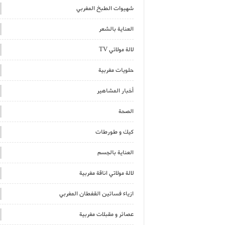
شهيوات الطبخ المغربي
العناية بالشعر
لالة مولاتي TV
حلويات مغربية
أخبار المشاهير
الصحة
كيك و طورطات
العناية بالجسم
لالة مولاتي اناقة مغربية
ازياء فساتين القفطان المغربي
عصائر و مقبلات مغربية