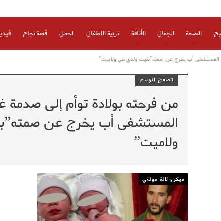
بخ
الصحة
الجمال
الأناقة
تربية الاطفال
الحمل
قصة نجاح
فيدي
من المستشفى أب يخرج عن صمته”بغيت ولدي حي ولاميت”
تصفح الوسم
من فرحته بولادة توأم إلى صدمة 
المستشفى أب يخرج عن صمته”ب
ولاميت”
ميكرو لالة مولاتي