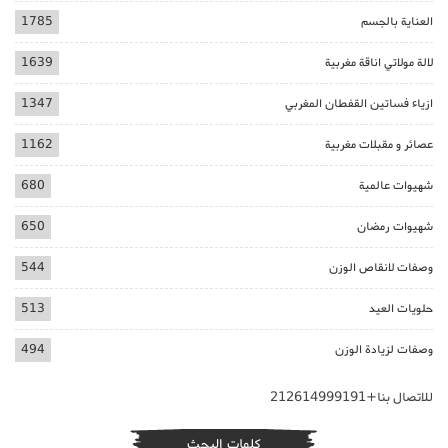
العناية بالجسم
1785
لالة مولاتي اناقة مغربية
1639
ازياء فساتين القفطان المغربي
1347
عصائر و مقبلات مغربية
1162
شهيوات عالمية
680
شهيوات رمضان
650
وصفات لانقاص الوزن
544
حلويات العيد
513
وصفات لزيادة الوزن
494
للاتصال بنا+212614999191
كلمات البحث