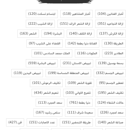
أخبار الفنانين
(104)
أخبار المشاهير
(118)
ابتسام تسكت
(120)
ازالة التجاعيد
(351)
ازالة الشعر الزائد
(151)
ازالة الشيب
(222)
ازالة الكرش
(137)
ازالة الكلف
(140)
البشرة
(194)
الشعر
(163)
الطريقة
(130)
الفنانة دنيا بطمة
(142)
القضاء على الشيب
(97)
المقادير
(223)
المكونات
(116)
الملك محمد السادس
(101)
بسمة بوسيل
(139)
تبييض الاسنان
(231)
تبييض البشرة
(559)
تبييض الجسم
(332)
تبييض المنطقة الحساسة
(199)
تبييض اليدين
(119)
تعطير الجسم
(95)
تقوية الشعر
(109)
تكثيف الرموش
(101)
تكثيف الشعر
(195)
تلميع الاواني
(103)
تنعيم الشعر
(434)
حالات الشفاء
(124)
دنيا بطمة
(761)
سعد المجرد
(113)
سعد لمجرد
(226)
سعيدة شرف
(111)
سلمى رشيد
(167)
صباغة الشعر
(140)
طريقة التحضير
(151)
عدد الاصابات
(151)
فن
(427)