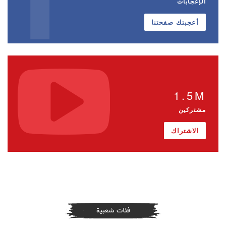
الإعجابات
أعجبتك صفحتنا
1.5M
مشتركين
الاشتراك
فئات شعبية