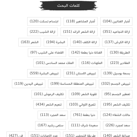
كلمات البحث
أخبار الفنانين
(104)
أخبار المشاهير
(118)
ابتسام تسكت
(120)
ازالة التجاعيد
(351)
ازالة الشعر الزائد
(151)
ازالة الشيب
(222)
ازالة الكرش
(137)
ازالة الكلف
(140)
البشرة
(194)
الشعر
(163)
الطريقة
(130)
الفنانة دنيا بطمة
(142)
القضاء على الشيب
(97)
المقادير
(223)
المكونات
(116)
الملك محمد السادس
(101)
بسمة بوسيل
(139)
تبييض الاسنان
(231)
تبييض البشرة
(559)
تبييض الجسم
(332)
تبييض المنطقة الحساسة
(199)
تبييض اليدين
(119)
تعطير الجسم
(95)
تقوية الشعر
(109)
تكثيف الرموش
(101)
تكثيف الشعر
(195)
تلميع الاواني
(103)
تنعيم الشعر
(434)
حالات الشفاء
(124)
دنيا بطمة
(761)
سعد المجرد
(113)
سعد لمجرد
(226)
سعيدة شرف
(111)
سلمى رشيد
(167)
صباغة الشعر
(140)
طريقة التحضير
(151)
عدد الاصابات
(151)
فن
(427)