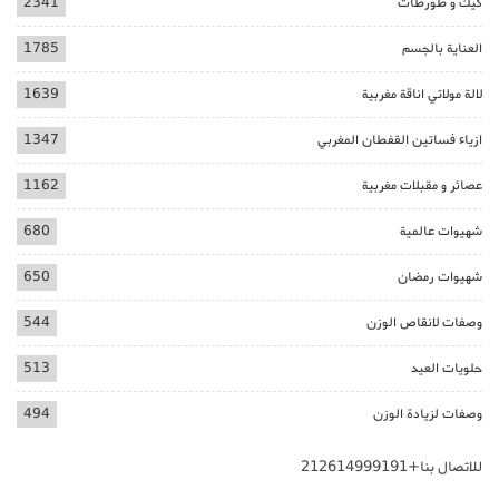
كيك و طورطات
2341
العناية بالجسم
1785
لالة مولاتي اناقة مغربية
1639
ازياء فساتين القفطان المغربي
1347
عصائر و مقبلات مغربية
1162
شهيوات عالمية
680
شهيوات رمضان
650
وصفات لانقاص الوزن
544
حلويات العيد
513
وصفات لزيادة الوزن
494
للاتصال بنا+212614999191