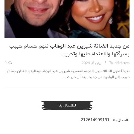
من جديد الفنانة شيرين عبد الوهاب تتهم حسام حبيب
بسرقتها والاعتداء عليها وتحرر…
TouriaIcherem
يوليو 8, 2024
0
تعود فصول الخلاف بين النجمة المصرية شيرين عبد الوهاب وطليقها الفنان حسام
حبيب إلى الواجهة من جديد، بعد أن حررت…
للاتصال بنا
للاتصال بنا+212614999191