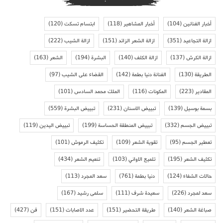
أخبار الفنانين
(104)
أخبار المشاهير
(118)
ابتسام تسكت
(120)
ازالة التجاعيد
(351)
ازالة الشعر الزائد
(151)
ازالة الشيب
(222)
ازالة الكرش
(137)
ازالة الكلف
(140)
البشرة
(194)
الشعر
(163)
الطريقة
(130)
الفنانة دنيا بطمة
(142)
القضاء على الشيب
(97)
المقادير
(223)
المكونات
(116)
الملك محمد السادس
(101)
بسمة بوسيل
(139)
تبييض الاسنان
(231)
تبييض البشرة
(559)
تبييض الجسم
(332)
تبييض المنطقة الحساسة
(199)
تبييض اليدين
(119)
تعطير الجسم
(95)
تقوية الشعر
(109)
تكثيف الرموش
(101)
تكثيف الشعر
(195)
تلميع الاواني
(103)
تنعيم الشعر
(434)
حالات الشفاء
(124)
دنيا بطمة
(761)
سعد المجرد
(113)
سعد لمجرد
(226)
سعيدة شرف
(111)
سلمى رشيد
(167)
صباغة الشعر
(140)
طريقة التحضير
(151)
عدد الاصابات
(151)
فن
(427)