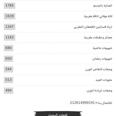
العناية بالجسم
1785
لالة مولاتي اناقة مغربية
1639
ازياء فساتين القفطان المغربي
1347
عصائر و مقبلات مغربية
1162
شهيوات عالمية
680
شهيوات رمضان
650
وصفات لانقاص الوزن
544
حلويات العيد
513
وصفات لزيادة الوزن
494
للاتصال بنا+212614999191
كلمات البحث