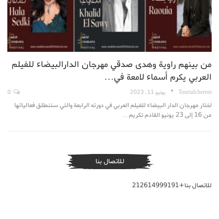
من بينهم راوية وهدى صدقي مهرجان الدارالبيضاء للفيلم
العربي يكرم أسماء لامعة في…
TouriaIcherem
يونيو 11, 2023
0
اختار مهرجان الدار البيضاء للفيلم العربي في دورته الرابعة والتي ستنطلق فعالياتها
من 16 إلى 23 يونيو القادم تكريم…
للاتصال بنا
للاتصال بنا+212614999191