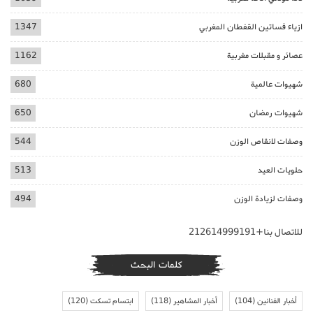
ازياء فساتين القفطان المغربي
1347
عصائر و مقبلات مغربية
1162
شهيوات عالمية
680
شهيوات رمضان
650
وصفات لانقاص الوزن
544
حلويات العيد
513
وصفات لزيادة الوزن
494
للاتصال بنا+212614999191
كلمات البحث
أخبار الفنانين
(104)
أخبار المشاهير
(118)
ابتسام تسكت
(120)