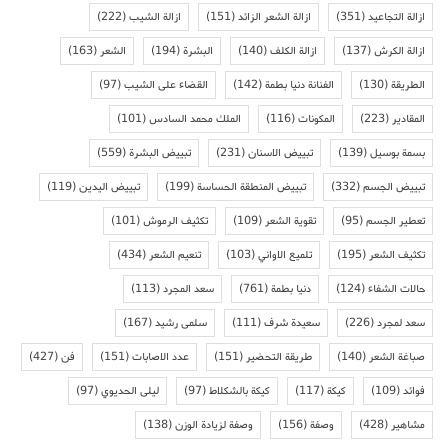
ازالة التجاعيد
(351)
ازالة الشعر الزائد
(151)
ازالة الشيب
(222)
ازالة الكرش
(137)
ازالة الكلف
(140)
البشرة
(194)
الشعر
(163)
الطريقة
(130)
الفنانة دنيا بطمة
(142)
القضاء على الشيب
(97)
المقادير
(223)
المكونات
(116)
الملك محمد السادس
(101)
بسمة بوسيل
(139)
تبييض الاسنان
(231)
تبييض البشرة
(559)
تبييض الجسم
(332)
تبييض المنطقة الحساسة
(199)
تبييض اليدين
(119)
تعطير الجسم
(95)
تقوية الشعر
(109)
تكثيف الرموش
(101)
تكثيف الشعر
(195)
تلميع الاواني
(103)
تنعيم الشعر
(434)
حالات الشفاء
(124)
دنيا بطمة
(761)
سعد المجرد
(113)
سعد لمجرد
(226)
سعيدة شرف
(111)
سلمى رشيد
(167)
صباغة الشعر
(140)
طريقة التحضير
(151)
عدد الاصابات
(151)
فن
(427)
فوائد
(109)
كيكة
(117)
كيكة بالشكلاط
(97)
ليلى الحديوي
(97)
مشاهير
(428)
وصفة
(156)
وصفة لزيادة الوزن
(138)