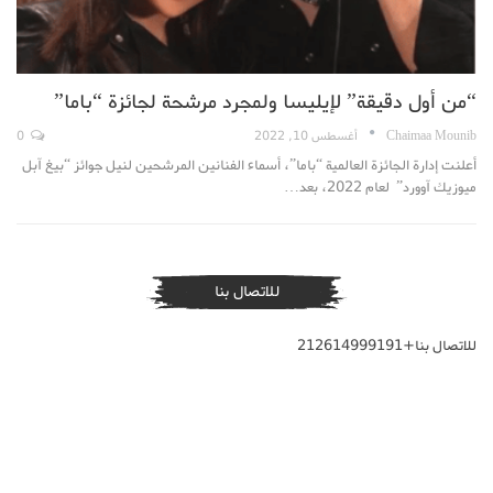
“من أول دقيقة” لإيليسا ولمجرد مرشحة لجائزة “باما”
Chaimaa Mounib
أغسطس 10, 2022
0
أعلنت إدارة الجائزة العالمية “باما”، أسماء الفنانين المرشحين لنيل جوائز “بيغ آبل
ميوزيك آوورد” لعام 2022، بعد…
للاتصال بنا
للاتصال بنا+212614999191