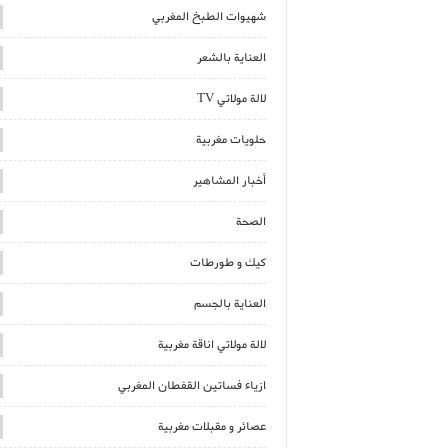
شهيوات الطبخ المغربي
العناية بالشعر
لالة مولاتي TV
حلويات مغربية
أخبار المشاهير
الصحة
كيك و طورطات
العناية بالجسم
لالة مولاتي اناقة مغربية
ازياء فساتين القفطان المغربي
عصائر و مقبلات مغربية