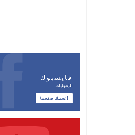
فايسبوك
الإعجابات
أعجبتك صفحتنا