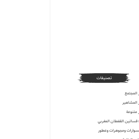
تصنيفات
 المجتمع
ر المشاهير
 متنوعة
ء فساتين القفطان المغربي
وارات ومجوهرات وعطور