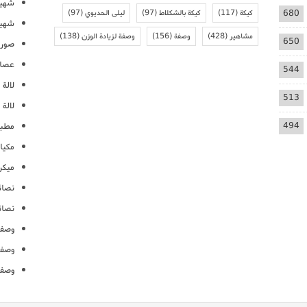
شهيو
680
كيكة
(117)
كيكة بالشكلاط
(97)
ليلى الحديوي
(97)
شهيو
مشاهير
(428)
وصفة
(156)
وصفة لزيادة الوزن
(138)
650
صور 
عصائ
544
لالة م
513
لالة 
494
مطبخ
مكيا
ميكرو
نصائ
نصائ
وصفا
وصفا
وصفا