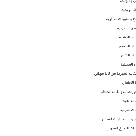
 و الولادة
ة الزوجية
خ و حلويات جزائرية
وس المغربية
ية بالبشرة
اية بالجسم
ية بالشعر
ة المسلمة
فات المجربة من لالة مولاتي
 الاطفال
م ربطات و لفات الحجاب
ات العيد
ات مغربية
ر واكسسوارات المنزل
ات الطبخ المغربي