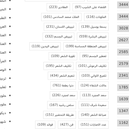
الحمل
3444
القضاء على الشيب
(97)
المقادير
(223)
الحيا
3444
المكونات
(116)
الملك محمد السادس
(101)
الطب
العر
بسمة بوسيل
(139)
تبييض الاسنان
(231)
3028
العنا
تبييض البشرة
(559)
تبييض الجسم
(332)
2627
العن
تبييض المنطقة الحساسة
(199)
تبييض اليدين
(119)
2585
العنا
تعطير الجسم
(95)
تقوية الشعر
(109)
المرأ
2579
تكثيف الرموش
(101)
تكثيف الشعر
(195)
الوص
2341
تلميع الاواني
(103)
تنعيم الشعر
(434)
تربية
حالات الشفاء
(124)
دنيا بطمة
(761)
تعلي
1785
سعد المجرد
(113)
سعد لمجرد
(226)
حلوي
1639
حلوي
سعيدة شرف
(111)
سلمى رشيد
(167)
1347
ديكو
صباغة الشعر
(140)
طريقة التحضير
(151)
شهيو
1162
عدد الاصابات
(151)
فن
(427)
فوائد
(109)