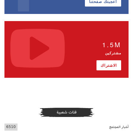
أعجبتك صفحتنا
1.5M
مشتركين
الاشتراك
فئات شعبية
أخبار المجتمع
6510