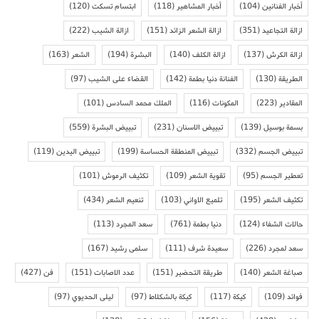
أخبار الفنانين
(104)
أخبار المشاهير
(118)
ابتسام تسكت
(120)
ازالة التجاعيد
(351)
ازالة الشعر الزائد
(151)
ازالة الشيب
(222)
ازالة الكرش
(137)
ازالة الكلف
(140)
البشرة
(194)
الشعر
(163)
الطريقة
(130)
الفنانة دنيا بطمة
(142)
القضاء على الشيب
(97)
المقادير
(223)
المكونات
(116)
الملك محمد السادس
(101)
بسمة بوسيل
(139)
تبييض الاسنان
(231)
تبييض البشرة
(559)
تبييض الجسم
(332)
تبييض المنطقة الحساسة
(199)
تبييض اليدين
(119)
تعطير الجسم
(95)
تقوية الشعر
(109)
تكثيف الرموش
(101)
تكثيف الشعر
(195)
تلميع الاواني
(103)
تنعيم الشعر
(434)
حالات الشفاء
(124)
دنيا بطمة
(761)
سعد المجرد
(113)
سعد لمجرد
(226)
سعيدة شرف
(111)
سلمى رشيد
(167)
صباغة الشعر
(140)
طريقة التحضير
(151)
عدد الاصابات
(151)
فن
(427)
فوائد
(109)
كيكة
(117)
كيكة بالشكلاط
(97)
ليلى الحديوي
(97)