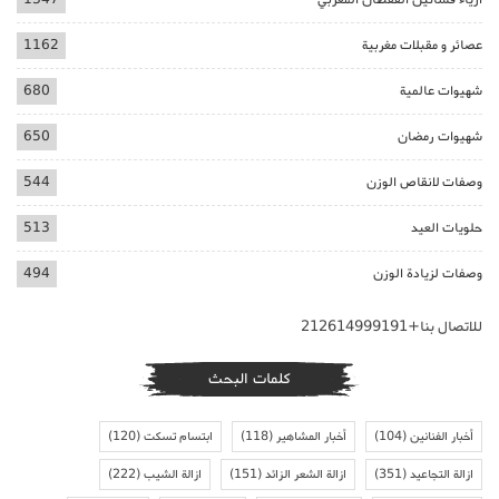
عصائر و مقبلات مغربية
1162
شهيوات عالمية
680
شهيوات رمضان
650
وصفات لانقاص الوزن
544
حلويات العيد
513
وصفات لزيادة الوزن
494
للاتصال بنا+212614999191
كلمات البحث
أخبار الفنانين
(104)
أخبار المشاهير
(118)
ابتسام تسكت
(120)
ازالة التجاعيد
(351)
ازالة الشعر الزائد
(151)
ازالة الشيب
(222)