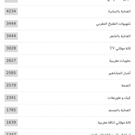
العناية بالبشرة
4234
شهيوات الطبخ المغربي
3444
العناية بالشعر
3444
لالة مولاتي TV
3028
حلويات مغربية
2627
أخبار المشاهير
2585
الصحة
2579
كيك و طورطات
2341
العناية بالجسم
1785
لالة مولاتي اناقة مغربية
1639
ازياء فساتين القفطان المغربي
1347