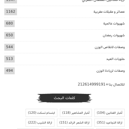
عصائر و مقبلات مغربية
1162
شهيوات عالمية
680
شهيوات رمضان
650
وصفات لانقاص الوزن
544
حلويات العيد
513
وصفات لزيادة الوزن
494
للاتصال بنا+212614999191
كلمات البحث
أخبار الفنانين
(104)
أخبار المشاهير
(118)
ابتسام تسكت
(120)
ازالة التجاعيد
(351)
ازالة الشعر الزائد
(151)
ازالة الشيب
(222)