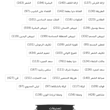
ازالة الكرش
(137)
ازالة الكلف
(140)
البشرة
(194)
الشعر
(163)
الطريقة
(130)
الفنانة دنيا بطمة
(142)
القضاء على الشيب
(97)
المقادير
(223)
المكونات
(116)
الملك محمد السادس
(101)
بسمة بوسيل
(139)
تبييض الاسنان
(231)
تبييض البشرة
(559)
تبييض الجسم
(332)
تبييض المنطقة الحساسة
(199)
تبييض اليدين
(119)
تعطير الجسم
(95)
تقوية الشعر
(109)
تكثيف الرموش
(101)
تكثيف الشعر
(195)
تلميع الاواني
(103)
تنعيم الشعر
(434)
حالات الشفاء
(124)
دنيا بطمة
(761)
سعد المجرد
(113)
سعد لمجرد
(226)
سعيدة شرف
(111)
سلمى رشيد
(167)
صباغة الشعر
(140)
طريقة التحضير
(151)
عدد الاصابات
(151)
فن
(427)
فوائد
(109)
كيكة
(117)
كيكة بالشكلاط
(97)
ليلى الحديوي
(97)
مشاهير
(428)
وصفة
(156)
وصفة لزيادة الوزن
(138)
تصنيفات