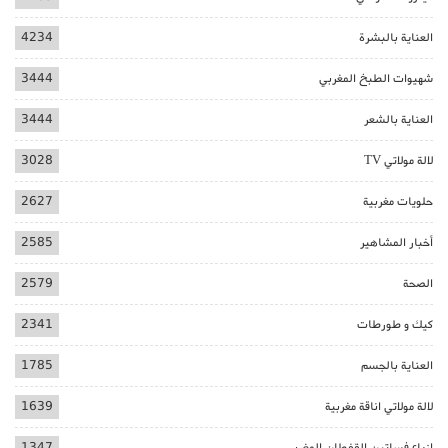
العناية بالبشرة
4234
شهيوات الطبخ المغربي
3444
العناية بالشعر
3444
لالة مولاتي TV
3028
حلويات مغربية
2627
أخبار المشاهير
2585
الصحة
2579
كيك و طورطات
2341
العناية بالجسم
1785
لالة مولاتي اناقة مغربية
1639
ازياء فساتين القفطان المغربي
1347