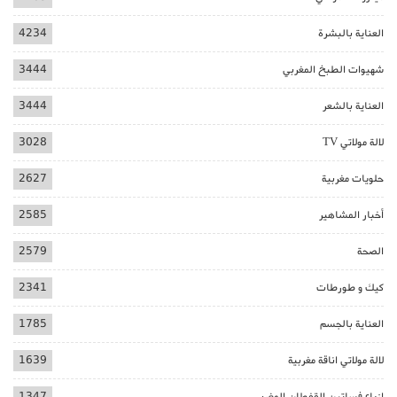
العناية بالبشرة
4234
شهيوات الطبخ المغربي
3444
العناية بالشعر
3444
لالة مولاتي TV
3028
حلويات مغربية
2627
أخبار المشاهير
2585
الصحة
2579
كيك و طورطات
2341
العناية بالجسم
1785
لالة مولاتي اناقة مغربية
1639
ازياء فساتين القفطان المغربي
1347