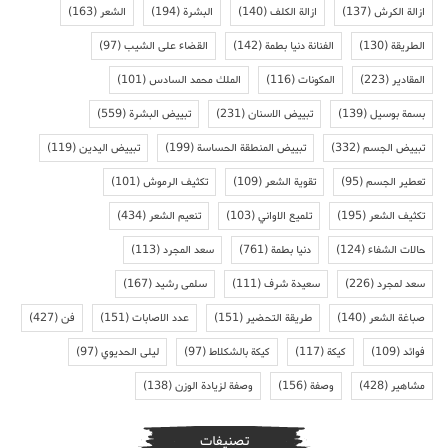
ازالة الكرش
(137)
ازالة الكلف
(140)
البشرة
(194)
الشعر
(163)
الطريقة
(130)
الفنانة دنيا بطمة
(142)
القضاء على الشيب
(97)
المقادير
(223)
المكونات
(116)
الملك محمد السادس
(101)
بسمة بوسيل
(139)
تبييض الاسنان
(231)
تبييض البشرة
(559)
تبييض الجسم
(332)
تبييض المنطقة الحساسة
(199)
تبييض اليدين
(119)
تعطير الجسم
(95)
تقوية الشعر
(109)
تكثيف الرموش
(101)
تكثيف الشعر
(195)
تلميع الاواني
(103)
تنعيم الشعر
(434)
حالات الشفاء
(124)
دنيا بطمة
(761)
سعد المجرد
(113)
سعد لمجرد
(226)
سعيدة شرف
(111)
سلمى رشيد
(167)
صباغة الشعر
(140)
طريقة التحضير
(151)
عدد الاصابات
(151)
فن
(427)
فوائد
(109)
كيكة
(117)
كيكة بالشكلاط
(97)
ليلى الحديوي
(97)
مشاهير
(428)
وصفة
(156)
وصفة لزيادة الوزن
(138)
تصنيفات