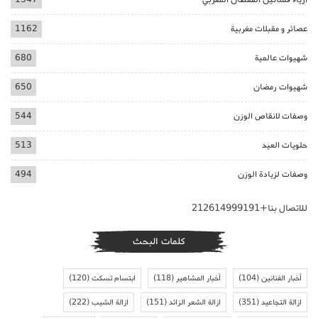
عصائر و مقبلات مغربية
1162
شهيوات عالمية
680
شهيوات رمضان
650
وصفات لانقاص الوزن
544
حلويات العيد
513
وصفات لزيادة الوزن
494
للاتصال بنا+212614999191
كلمات البحث
أخبار الفنانين
(104)
أخبار المشاهير
(118)
ابتسام تسكت
(120)
ازالة التجاعيد
(351)
ازالة الشعر الزائد
(151)
ازالة الشيب
(222)