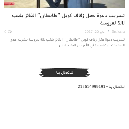
تسريب دعوة حفل زفاف كوبل ”طانطان” الفائز بلقب
لالة لعروسة
Soukaina
مايو 20, 2017
0
تسريب دعوة حفل زفاف كوبل ''طانطان'' الفائز بلقب لالة لعروسة نشرت إحدى
الصفحات المتخصصة في الأعراس المغربية عبر…
للاتصال بنا
للاتصال بنا+212614999191