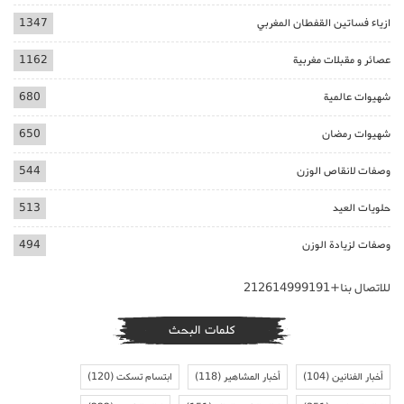
ازياء فساتين القفطان المغربي
1347
عصائر و مقبلات مغربية
1162
شهيوات عالمية
680
شهيوات رمضان
650
وصفات لانقاص الوزن
544
حلويات العيد
513
وصفات لزيادة الوزن
494
للاتصال بنا+212614999191
كلمات البحث
أخبار الفنانين
(104)
أخبار المشاهير
(118)
ابتسام تسكت
(120)