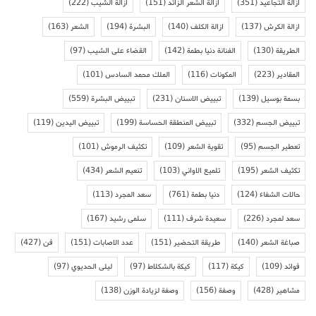
ازالة التجاعيد
(351)
ازالة الشعر الزائد
(151)
ازالة الشيب
(222)
ازالة الكرش
(137)
ازالة الكلف
(140)
البشرة
(194)
الشعر
(163)
الطريقة
(130)
الفنانة دنيا بطمة
(142)
القضاء على الشيب
(97)
المقادير
(223)
المكونات
(116)
الملك محمد السادس
(101)
بسمة بوسيل
(139)
تبييض الاسنان
(231)
تبييض البشرة
(559)
تبييض الجسم
(332)
تبييض المنطقة الحساسة
(199)
تبييض اليدين
(119)
تعطير الجسم
(95)
تقوية الشعر
(109)
تكثيف الرموش
(101)
تكثيف الشعر
(195)
تلميع الاواني
(103)
تنعيم الشعر
(434)
حالات الشفاء
(124)
دنيا بطمة
(761)
سعد المجرد
(113)
سعد لمجرد
(226)
سعيدة شرف
(111)
سلمى رشيد
(167)
صباغة الشعر
(140)
طريقة التحضير
(151)
عدد الاصابات
(151)
فن
(427)
فوائد
(109)
كيكة
(117)
كيكة بالشكلاط
(97)
ليلى الحديوي
(97)
مشاهير
(428)
وصفة
(156)
وصفة لزيادة الوزن
(138)