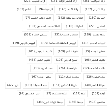
ازالة التجاعيد
(351)
ازالة الشعر الزائد
(151)
ازالة الشيب
(222)
ازالة الكرش
(137)
ازالة الكلف
(140)
البشرة
(194)
الشعر
(163)
الطريقة
(130)
الفنانة دنيا بطمة
(142)
القضاء على الشيب
(97)
المقادير
(223)
المكونات
(116)
الملك محمد السادس
(101)
بسمة بوسيل
(139)
تبييض الاسنان
(231)
تبييض البشرة
(559)
تبييض الجسم
(332)
تبييض المنطقة الحساسة
(199)
تبييض اليدين
(119)
تعطير الجسم
(95)
تقوية الشعر
(109)
تكثيف الرموش
(101)
تكثيف الشعر
(195)
تلميع الاواني
(103)
تنعيم الشعر
(434)
حالات الشفاء
(124)
دنيا بطمة
(761)
سعد المجرد
(113)
سعد لمجرد
(226)
سعيدة شرف
(111)
سلمى رشيد
(167)
صباغة الشعر
(140)
طريقة التحضير
(151)
عدد الاصابات
(151)
فن
(427)
فوائد
(109)
كيكة
(117)
كيكة بالشكلاط
(97)
ليلى الحديوي
(97)
مشاهير
(428)
وصفة
(156)
وصفة لزيادة الوزن
(138)