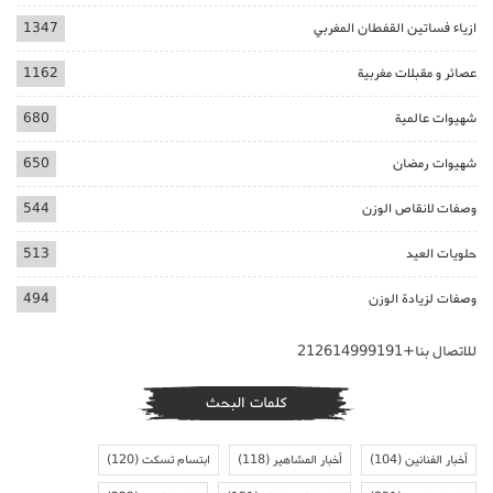
ازياء فساتين القفطان المغربي
1347
عصائر و مقبلات مغربية
1162
شهيوات عالمية
680
شهيوات رمضان
650
وصفات لانقاص الوزن
544
حلويات العيد
513
وصفات لزيادة الوزن
494
للاتصال بنا+212614999191
كلمات البحث
أخبار الفنانين
(104)
أخبار المشاهير
(118)
ابتسام تسكت
(120)