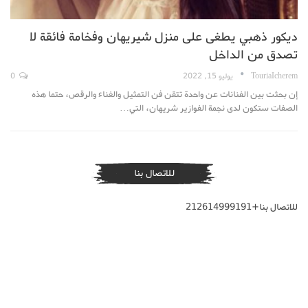
ديكور ذهبي يطغى على منزل شيريهان وفخامة فائقة لا
تصدق من الداخل
TouriaIcherem
يوليو 15, 2022
0
إن بحثت بين الفنانات عن واحدة تتقن فن التمثيل والغناء والرقص، حتما هذه
الصفات ستكون لدى نجمة الفوازير شريهان، التي…
للاتصال بنا
للاتصال بنا+212614999191