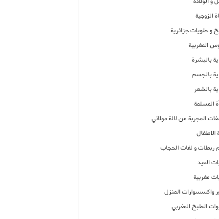
 و الولادة
ة الزوجية
خ و حلويات جزائرية
وس المغربية
ية بالبشرة
اية بالجسم
ية بالشعر
ة المسلمة
فات المجربة من لالة مولاتي
 الاطفال
م ربطات و لفات الحجاب
ات العيد
ات مغربية
ر واكسسوارات المنزل
ات الطبخ المغربي