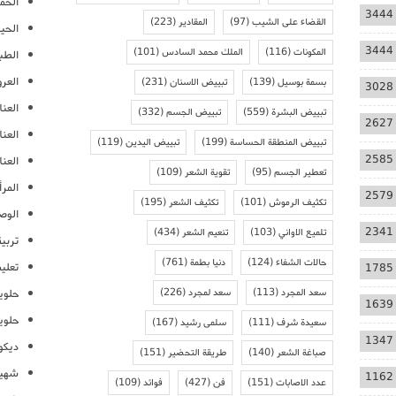
الحمل
3444
القضاء على الشيب
(97)
المقادير
(223)
الحيا
3444
المكونات
(116)
الملك محمد السادس
(101)
الطب
العر
بسمة بوسيل
(139)
تبييض الاسنان
(231)
3028
العنا
تبييض البشرة
(559)
تبييض الجسم
(332)
2627
العن
تبييض المنطقة الحساسة
(199)
تبييض اليدين
(119)
2585
العنا
تعطير الجسم
(95)
تقوية الشعر
(109)
المرأ
2579
تكثيف الرموش
(101)
تكثيف الشعر
(195)
الوص
2341
تلميع الاواني
(103)
تنعيم الشعر
(434)
تربية
حالات الشفاء
(124)
دنيا بطمة
(761)
تعلي
1785
سعد المجرد
(113)
سعد لمجرد
(226)
حلوي
1639
حلوي
سعيدة شرف
(111)
سلمى رشيد
(167)
1347
ديكو
صباغة الشعر
(140)
طريقة التحضير
(151)
شهيو
1162
عدد الاصابات
(151)
فن
(427)
فوائد
(109)