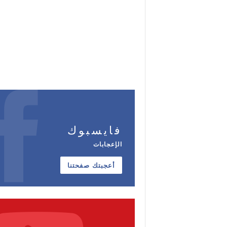
فايسبوك
الإعجابات
أعجبتك صفحتنا