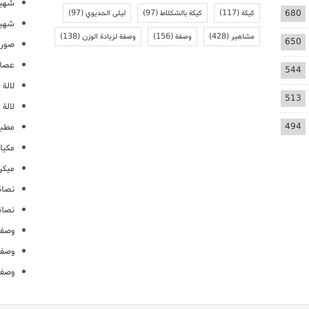
شهيو
680
كيكة
(117)
كيكة بالشكلاط
(97)
ليلى الحديوي
(97)
شهيو
مشاهير
(428)
وصفة
(156)
وصفة لزيادة الوزن
(138)
650
صور 
عصائ
544
لالة م
513
لالة 
494
مطبخ
مكيا
ميكرو
نصائ
نصائ
وصفا
وصفا
وصفا