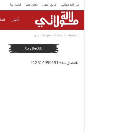
عن لالة مولاتي
فريق العمل
أعلن معنا
اتصل بنا
أخبار
الط
الرئيسية
مملحات مغربية بالصور
للاتصال بنا
للاتصال بنا+212614999191