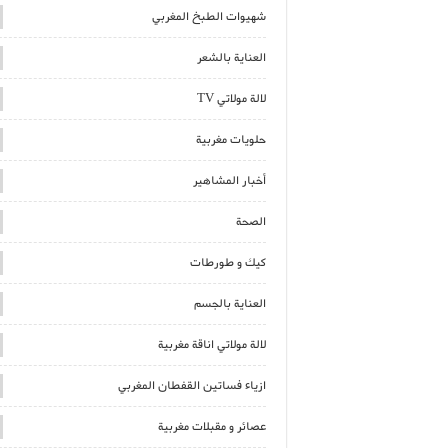
شهيوات الطبخ المغربي
العناية بالشعر
لالة مولاتي TV
حلويات مغربية
أخبار المشاهير
الصحة
كيك و طورطات
العناية بالجسم
لالة مولاتي اناقة مغربية
ازياء فساتين القفطان المغربي
عصائر و مقبلات مغربية