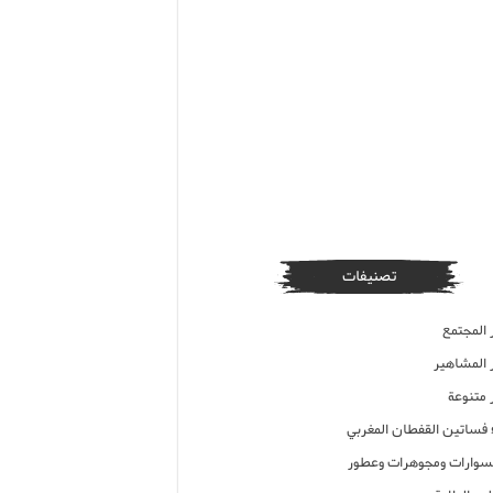
تصنيفات
 المجتمع
ر المشاهير
 متنوعة
ء فساتين القفطان المغربي
وارات ومجوهرات وعطور