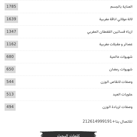
العناية بالجسم
1785
لالة مولاتي اناقة مغربية
1639
ازياء فساتين القفطان المغربي
1347
عصائر و مقبلات مغربية
1162
شهيوات عالمية
680
شهيوات رمضان
650
وصفات لانقاص الوزن
544
حلويات العيد
513
وصفات لزيادة الوزن
494
للاتصال بنا+212614999191
كلمات البحث