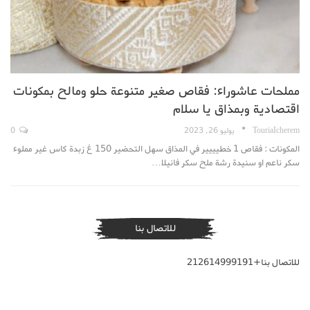
مملحات عاشوراء: فقاص صغير متنوعة حلو ومالح بمكونات
اقتصادية وبمذاق يا سلام
TouriaIcherem
يوليو 26, 2023
0
المكونات : فقاص 1 خطيييير في المذاق سهل التحضير 150 غ زبدة كاس غير مملوء
سكر ناعم او سنيدة رشة ملح سكر فانيلا…
للاتصال بنا
للاتصال بنا+212614999191