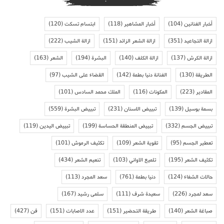
أخبار الفنانين
(104)
أخبار المشاهير
(118)
ابتسام تسكت
(120)
ازالة التجاعيد
(351)
ازالة الشعر الزائد
(151)
ازالة الشيب
(222)
ازالة الكرش
(137)
ازالة الكلف
(140)
البشرة
(194)
الشعر
(163)
الطريقة
(130)
الفنانة دنيا بطمة
(142)
القضاء على الشيب
(97)
المقادير
(223)
المكونات
(116)
الملك محمد السادس
(101)
بسمة بوسيل
(139)
تبييض الاسنان
(231)
تبييض البشرة
(559)
تبييض الجسم
(332)
تبييض المنطقة الحساسة
(199)
تبييض اليدين
(119)
تعطير الجسم
(95)
تقوية الشعر
(109)
تكثيف الرموش
(101)
تكثيف الشعر
(195)
تلميع الاواني
(103)
تنعيم الشعر
(434)
حالات الشفاء
(124)
دنيا بطمة
(761)
سعد المجرد
(113)
سعد لمجرد
(226)
سعيدة شرف
(111)
سلمى رشيد
(167)
صباغة الشعر
(140)
طريقة التحضير
(151)
عدد الاصابات
(151)
فن
(427)