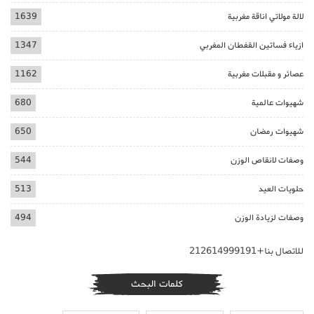
لالة مولاتي اناقة مغربية
1639
ازياء فساتين القفطان المغربي
1347
عصائر و مقبلات مغربية
1162
شهيوات عالمية
680
شهيوات رمضان
650
وصفات لانقاص الوزن
544
حلويات العيد
513
وصفات لزيادة الوزن
494
للاتصال بنا+212614999191
كلمات البحث