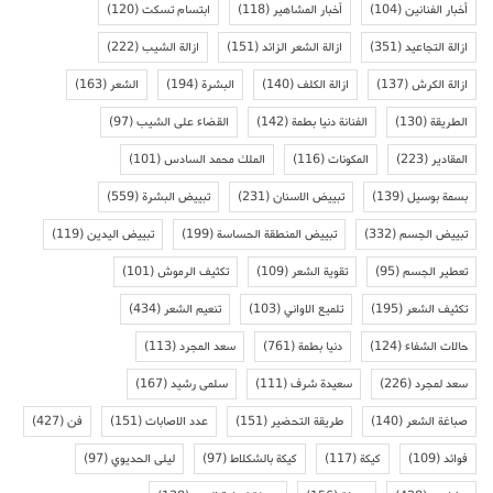
أخبار الفنانين
(104)
أخبار المشاهير
(118)
ابتسام تسكت
(120)
ازالة التجاعيد
(351)
ازالة الشعر الزائد
(151)
ازالة الشيب
(222)
ازالة الكرش
(137)
ازالة الكلف
(140)
البشرة
(194)
الشعر
(163)
الطريقة
(130)
الفنانة دنيا بطمة
(142)
القضاء على الشيب
(97)
المقادير
(223)
المكونات
(116)
الملك محمد السادس
(101)
بسمة بوسيل
(139)
تبييض الاسنان
(231)
تبييض البشرة
(559)
تبييض الجسم
(332)
تبييض المنطقة الحساسة
(199)
تبييض اليدين
(119)
تعطير الجسم
(95)
تقوية الشعر
(109)
تكثيف الرموش
(101)
تكثيف الشعر
(195)
تلميع الاواني
(103)
تنعيم الشعر
(434)
حالات الشفاء
(124)
دنيا بطمة
(761)
سعد المجرد
(113)
سعد لمجرد
(226)
سعيدة شرف
(111)
سلمى رشيد
(167)
صباغة الشعر
(140)
طريقة التحضير
(151)
عدد الاصابات
(151)
فن
(427)
فوائد
(109)
كيكة
(117)
كيكة بالشكلاط
(97)
ليلى الحديوي
(97)