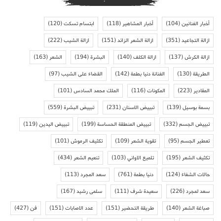
أخبار الفنانين
(104)
أخبار المشاهير
(118)
ابتسام تسكت
(120)
ازالة التجاعيد
(351)
ازالة الشعر الزائد
(151)
ازالة الشيب
(222)
ازالة الكرش
(137)
ازالة الكلف
(140)
البشرة
(194)
الشعر
(163)
الطريقة
(130)
الفنانة دنيا بطمة
(142)
القضاء على الشيب
(97)
المقادير
(223)
المكونات
(116)
الملك محمد السادس
(101)
بسمة بوسيل
(139)
تبييض الاسنان
(231)
تبييض البشرة
(559)
تبييض الجسم
(332)
تبييض المنطقة الحساسة
(199)
تبييض اليدين
(119)
تعطير الجسم
(95)
تقوية الشعر
(109)
تكثيف الرموش
(101)
تكثيف الشعر
(195)
تلميع الاواني
(103)
تنعيم الشعر
(434)
حالات الشفاء
(124)
دنيا بطمة
(761)
سعد المجرد
(113)
سعد لمجرد
(226)
سعيدة شرف
(111)
سلمى رشيد
(167)
صباغة الشعر
(140)
طريقة التحضير
(151)
عدد الاصابات
(151)
فن
(427)