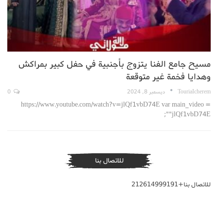
مسيح جامع الفنا يتزوج بأجنبية في حفل كبير بمراكش
وهدايا فخمة غير متوقعة
TouriaIcherem
ديسمبر 8, 2024
0
https://www.youtube.com/watch?v=jlQf1vbD74E var main_video =
"jlQf1vbD74E";
للاتصال بنا
للاتصال بنا+212614999191