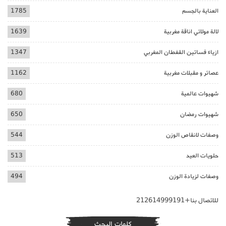
العناية بالجسم
1785
لالة مولاتي اناقة مغربية
1639
ازياء فساتين القفطان المغربي
1347
عصائر و مقبلات مغربية
1162
شهيوات عالمية
680
شهيوات رمضان
650
وصفات لانقاص الوزن
544
حلويات العيد
513
وصفات لزيادة الوزن
494
للاتصال بنا+212614999191
كلمات البحث