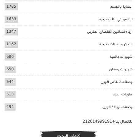
العناية بالجسم
1785
لالة مولاتي اناقة مغربية
1639
ازياء فساتين القفطان المغربي
1347
عصائر و مقبلات مغربية
1162
شهيوات عالمية
680
شهيوات رمضان
650
وصفات لانقاص الوزن
544
حلويات العيد
513
وصفات لزيادة الوزن
494
للاتصال بنا+212614999191
كلمات البحث