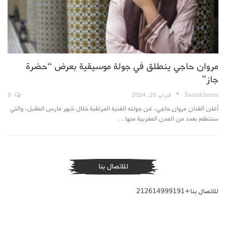
مروان حاجي ينطلق في جولة موسيقية بعرض “حضرة
جاز”
TouriaIcherem
فبراير 20, 2024
0
أعلن الفنان مروان حاجي، عن جولته الفنية المرتقبة خلال شهر مارس المقبل، والتي
ستنظم بعدد من المدن المغربية منها…
للاتصال بنا
للاتصال بنا+212614999191