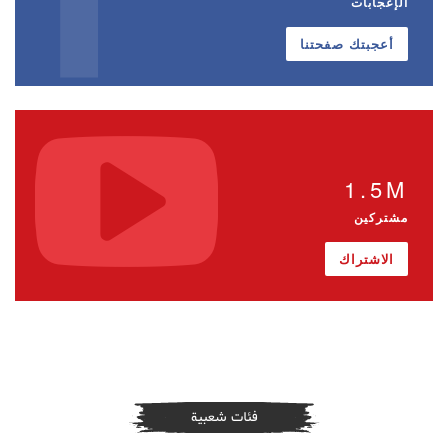
الإعجابات
أعجبتك صفحتنا
1.5M
مشتركين
الاشتراك
فئات شعبية