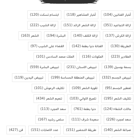
أخبار الفنانين
(104)
أخبار المشاهير
(118)
ابتسام تسكت
(120)
ازالة التجاعيد
(351)
ازالة الشعر الزائد
(151)
ازالة الشيب
(222)
ازالة الكرش
(137)
ازالة الكلف
(140)
البشرة
(194)
الشعر
(163)
الطريقة
(130)
الفنانة دنيا بطمة
(142)
القضاء على الشيب
(97)
المقادير
(223)
المكونات
(116)
الملك محمد السادس
(101)
بسمة بوسيل
(139)
تبييض الاسنان
(231)
تبييض البشرة
(559)
تبييض الجسم
(332)
تبييض المنطقة الحساسة
(199)
تبييض اليدين
(119)
تعطير الجسم
(95)
تقوية الشعر
(109)
تكثيف الرموش
(101)
تكثيف الشعر
(195)
تلميع الاواني
(103)
تنعيم الشعر
(434)
حالات الشفاء
(124)
دنيا بطمة
(761)
سعد المجرد
(113)
سعد لمجرد
(226)
سعيدة شرف
(111)
سلمى رشيد
(167)
صباغة الشعر
(140)
طريقة التحضير
(151)
عدد الاصابات
(151)
فن
(427)