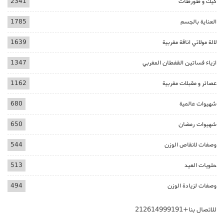
كيك و طورطات
2341
العناية بالجسم
1785
لالة مولاتي اناقة مغربية
1639
ازياء فساتين القفطان المغربي
1347
عصائر و مقبلات مغربية
1162
شهيوات عالمية
680
شهيوات رمضان
650
وصفات لانقاص الوزن
544
حلويات العيد
513
وصفات لزيادة الوزن
494
للاتصال بنا+212614999191