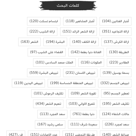
كلمات البحث
أخبار الفنانين
(104)
أخبار المشاهير
(118)
ابتسام تسكت
(120)
ازالة التجاعيد
(351)
ازالة الشعر الزائد
(151)
ازالة الشيب
(222)
ازالة الكرش
(137)
ازالة الكلف
(140)
البشرة
(194)
الشعر
(163)
الطريقة
(130)
الفنانة دنيا بطمة
(142)
القضاء على الشيب
(97)
المقادير
(223)
المكونات
(116)
الملك محمد السادس
(101)
بسمة بوسيل
(139)
تبييض الاسنان
(231)
تبييض البشرة
(559)
تبييض الجسم
(332)
تبييض المنطقة الحساسة
(199)
تبييض اليدين
(119)
تعطير الجسم
(95)
تقوية الشعر
(109)
تكثيف الرموش
(101)
تكثيف الشعر
(195)
تلميع الاواني
(103)
تنعيم الشعر
(434)
حالات الشفاء
(124)
دنيا بطمة
(761)
سعد المجرد
(113)
سعد لمجرد
(226)
سعيدة شرف
(111)
سلمى رشيد
(167)
صباغة الشعر
(140)
طريقة التحضير
(151)
عدد الاصابات
(151)
فن
(427)