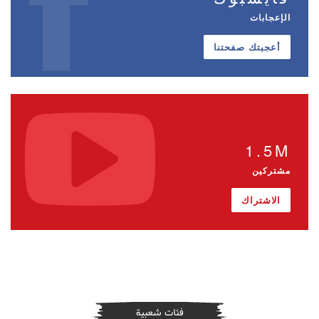
الإعجابات
أعجبتك صفحتنا
1.5M
مشتركين
الاشتراك
فئات شعبية