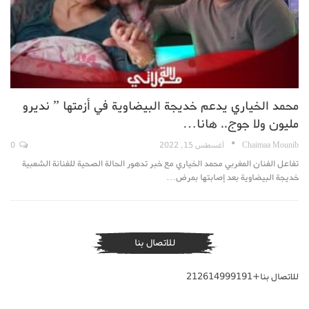
محمد الخياري يدعم خديجة البيضاوية في أزمتها ” نديرو
مليون ولا جوج.. هانا…
Chaimaa Mounib
أغسطس 15, 2022
0
تفاعل الفنان المغربي محمد الخياري مع خبر تدهور الحالة الصحية للفنانة الشعبية
خديجة البيضاوية بعد إصابتها بمرض…
للاتصال بنا
للاتصال بنا+212614999191