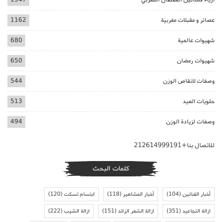
عصائر و مقبلات مغربية
1162
شهيوات عالمية
680
شهيوات رمضان
650
وصفات لانقاص الوزن
544
حلويات العيد
513
وصفات لزيادة الوزن
494
للاتصال بنا+212614999191
كلمات البحث
أخبار الفنانين
(104)
أخبار المشاهير
(118)
ابتسام تسكت
(120)
ازالة التجاعيد
(351)
ازالة الشعر الزائد
(151)
ازالة الشيب
(222)