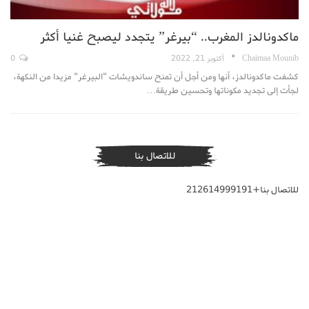
ماكدونالدز المغرب.. “بيرغر” يتجدد ليصبح غنيا أكثر
Chaimaa Mounib
أكتوبر 21, 2022
0
كشفت ماكدونالدز، أنها ومن أجل أن تمنح ساندويشات "البيرغر" مزيدا من النكهة،
لجأت إلى تجديد مكوناتها وتحسين طريقة…
للاتصال بنا
للاتصال بنا+212614999191