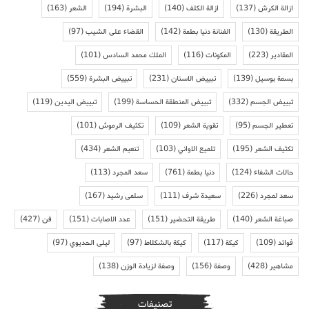
ازالة الكرش
(137)
ازالة الكلف
(140)
البشرة
(194)
الشعر
(163)
الطريقة
(130)
الفنانة دنيا بطمة
(142)
القضاء على الشيب
(97)
المقادير
(223)
المكونات
(116)
الملك محمد السادس
(101)
بسمة بوسيل
(139)
تبييض الاسنان
(231)
تبييض البشرة
(559)
تبييض الجسم
(332)
تبييض المنطقة الحساسة
(199)
تبييض اليدين
(119)
تعطير الجسم
(95)
تقوية الشعر
(109)
تكثيف الرموش
(101)
تكثيف الشعر
(195)
تلميع الاواني
(103)
تنعيم الشعر
(434)
حالات الشفاء
(124)
دنيا بطمة
(761)
سعد المجرد
(113)
سعد لمجرد
(226)
سعيدة شرف
(111)
سلمى رشيد
(167)
صباغة الشعر
(140)
طريقة التحضير
(151)
عدد الاصابات
(151)
فن
(427)
فوائد
(109)
كيكة
(117)
كيكة بالشكلاط
(97)
ليلى الحديوي
(97)
مشاهير
(428)
وصفة
(156)
وصفة لزيادة الوزن
(138)
تصنيفات