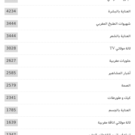
العناية بالبشرة
4234
شهيوات الطبخ المغربي
3444
العناية بالشعر
3444
لالة مولاتي TV
3028
حلويات مغربية
2627
أخبار المشاهير
2585
الصحة
2579
كيك و طورطات
2341
العناية بالجسم
1785
لالة مولاتي اناقة مغربية
1639
ازياء فساتين القفطان المغربي
1347