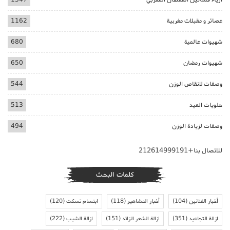
عصائر و مقبلات مغربية
1162
شهيوات عالمية
680
شهيوات رمضان
650
وصفات لانقاص الوزن
544
حلويات العيد
513
وصفات لزيادة الوزن
494
للاتصال بنا+212614999191
كلمات البحث
أخبار الفنانين
(104)
أخبار المشاهير
(118)
ابتسام تسكت
(120)
ازالة التجاعيد
(351)
ازالة الشعر الزائد
(151)
ازالة الشيب
(222)