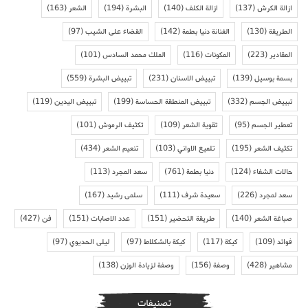
ازالة الكرش
(137)
ازالة الكلف
(140)
البشرة
(194)
الشعر
(163)
الطريقة
(130)
الفنانة دنيا بطمة
(142)
القضاء على الشيب
(97)
المقادير
(223)
المكونات
(116)
الملك محمد السادس
(101)
بسمة بوسيل
(139)
تبييض الاسنان
(231)
تبييض البشرة
(559)
تبييض الجسم
(332)
تبييض المنطقة الحساسة
(199)
تبييض اليدين
(119)
تعطير الجسم
(95)
تقوية الشعر
(109)
تكثيف الرموش
(101)
تكثيف الشعر
(195)
تلميع الاواني
(103)
تنعيم الشعر
(434)
حالات الشفاء
(124)
دنيا بطمة
(761)
سعد المجرد
(113)
سعد لمجرد
(226)
سعيدة شرف
(111)
سلمى رشيد
(167)
صباغة الشعر
(140)
طريقة التحضير
(151)
عدد الاصابات
(151)
فن
(427)
فوائد
(109)
كيكة
(117)
كيكة بالشكلاط
(97)
ليلى الحديوي
(97)
مشاهير
(428)
وصفة
(156)
وصفة لزيادة الوزن
(138)
تصنيفات