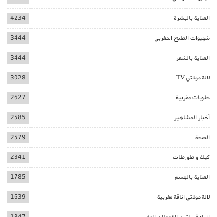
العناية بالبشرة
4234
شهيوات الطبخ المغربي
3444
العناية بالشعر
3444
لالة مولاتي TV
3028
حلويات مغربية
2627
أخبار المشاهير
2585
الصحة
2579
كيك و طورطات
2341
العناية بالجسم
1785
لالة مولاتي اناقة مغربية
1639
ازياء فساتين القفطان المغربي
1347