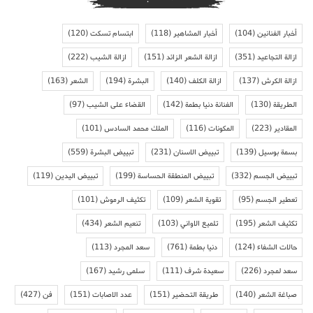
أخبار الفنانين
(104)
أخبار المشاهير
(118)
ابتسام تسكت
(120)
ازالة التجاعيد
(351)
ازالة الشعر الزائد
(151)
ازالة الشيب
(222)
ازالة الكرش
(137)
ازالة الكلف
(140)
البشرة
(194)
الشعر
(163)
الطريقة
(130)
الفنانة دنيا بطمة
(142)
القضاء على الشيب
(97)
المقادير
(223)
المكونات
(116)
الملك محمد السادس
(101)
بسمة بوسيل
(139)
تبييض الاسنان
(231)
تبييض البشرة
(559)
تبييض الجسم
(332)
تبييض المنطقة الحساسة
(199)
تبييض اليدين
(119)
تعطير الجسم
(95)
تقوية الشعر
(109)
تكثيف الرموش
(101)
تكثيف الشعر
(195)
تلميع الاواني
(103)
تنعيم الشعر
(434)
حالات الشفاء
(124)
دنيا بطمة
(761)
سعد المجرد
(113)
سعد لمجرد
(226)
سعيدة شرف
(111)
سلمى رشيد
(167)
صباغة الشعر
(140)
طريقة التحضير
(151)
عدد الاصابات
(151)
فن
(427)