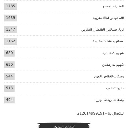
العناية بالجسم
1785
لالة مولاتي اناقة مغربية
1639
ازياء فساتين القفطان المغربي
1347
عصائر و مقبلات مغربية
1162
شهيوات عالمية
680
شهيوات رمضان
650
وصفات لانقاص الوزن
544
حلويات العيد
513
وصفات لزيادة الوزن
494
للاتصال بنا+212614999191
كلمات البحث