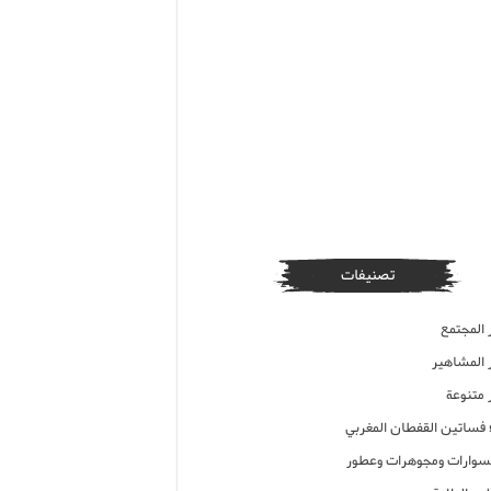
تصنيفات
 المجتمع
ر المشاهير
 متنوعة
ء فساتين القفطان المغربي
وارات ومجوهرات وعطور