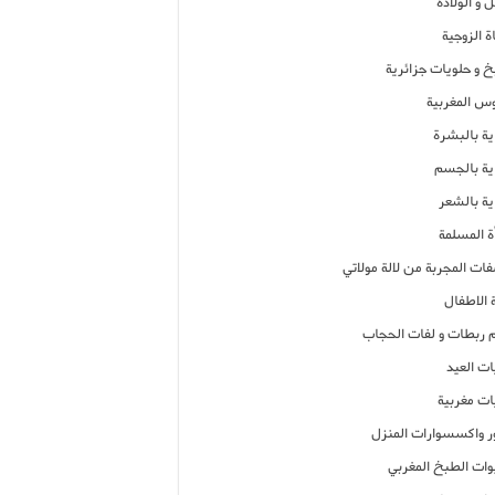
 و الولادة
ة الزوجية
خ و حلويات جزائرية
وس المغربية
ية بالبشرة
اية بالجسم
ية بالشعر
ة المسلمة
فات المجربة من لالة مولاتي
 الاطفال
م ربطات و لفات الحجاب
ات العيد
ات مغربية
ر واكسسوارات المنزل
ات الطبخ المغربي