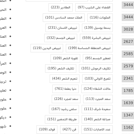
الحمل
3444
القضاء على الشيب
(97)
المقادير
(223)
الحيا
3444
المكونات
(116)
الملك محمد السادس
(101)
الطب
العر
بسمة بوسيل
(139)
تبييض الاسنان
(231)
3028
العنا
تبييض البشرة
(559)
تبييض الجسم
(332)
2627
العن
تبييض المنطقة الحساسة
(199)
تبييض اليدين
(119)
2585
العنا
تعطير الجسم
(95)
تقوية الشعر
(109)
المرأ
2579
تكثيف الرموش
(101)
تكثيف الشعر
(195)
الوص
2341
تلميع الاواني
(103)
تنعيم الشعر
(434)
تربية
حالات الشفاء
(124)
دنيا بطمة
(761)
تعلي
1785
سعد المجرد
(113)
سعد لمجرد
(226)
حلوي
1639
حلوي
سعيدة شرف
(111)
سلمى رشيد
(167)
1347
ديكو
صباغة الشعر
(140)
طريقة التحضير
(151)
شهيو
1162
عدد الاصابات
(151)
فن
(427)
فوائد
(109)