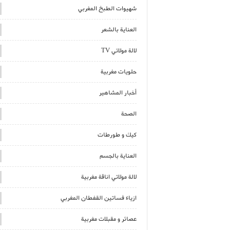
شهيوات الطبخ المغربي
العناية بالشعر
لالة مولاتي TV
حلويات مغربية
أخبار المشاهير
الصحة
كيك و طورطات
العناية بالجسم
لالة مولاتي اناقة مغربية
ازياء فساتين القفطان المغربي
عصائر و مقبلات مغربية