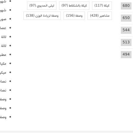
شهيو
680
كيكة
(117)
كيكة بالشكلاط
(97)
ليلى الحديوي
(97)
شهيو
مشاهير
(428)
وصفة
(156)
وصفة لزيادة الوزن
(138)
650
صور 
عصائ
544
لالة م
513
لالة 
494
مطبخ
مكيا
ميكرو
نصائ
نصائ
وصفا
وصفا
وصفا