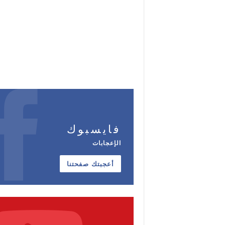
فايسبوك
الإعجابات
أعجبتك صفحتنا