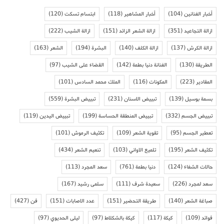
أخبار الفنانين
(104)
أخبار المشاهير
(118)
ابتسام تسكت
(120)
ازالة التجاعيد
(351)
ازالة الشعر الزائد
(151)
ازالة الشيب
(222)
ازالة الكرش
(137)
ازالة الكلف
(140)
البشرة
(194)
الشعر
(163)
الطريقة
(130)
الفنانة دنيا بطمة
(142)
القضاء على الشيب
(97)
المقادير
(223)
المكونات
(116)
الملك محمد السادس
(101)
بسمة بوسيل
(139)
تبييض الاسنان
(231)
تبييض البشرة
(559)
تبييض الجسم
(332)
تبييض المنطقة الحساسة
(199)
تبييض اليدين
(119)
تعطير الجسم
(95)
تقوية الشعر
(109)
تكثيف الرموش
(101)
تكثيف الشعر
(195)
تلميع الاواني
(103)
تنعيم الشعر
(434)
حالات الشفاء
(124)
دنيا بطمة
(761)
سعد المجرد
(113)
سعد لمجرد
(226)
سعيدة شرف
(111)
سلمى رشيد
(167)
صباغة الشعر
(140)
طريقة التحضير
(151)
عدد الاصابات
(151)
فن
(427)
فوائد
(109)
كيكة
(117)
كيكة بالشكلاط
(97)
ليلى الحديوي
(97)