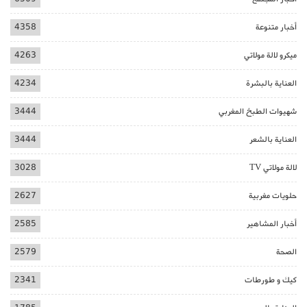
أخبار متنوعة
4358
ميكرو لالة مولاتي
4263
العناية بالبشرة
4234
شهيوات الطبخ المغربي
3444
العناية بالشعر
3444
لالة مولاتي TV
3028
حلويات مغربية
2627
أخبار المشاهير
2585
الصحة
2579
كيك و طورطات
2341