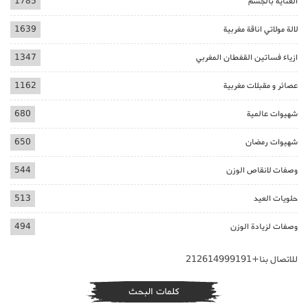
العناية بالجسم
1785
لالة مولاتي اناقة مغربية
1639
ازياء فساتين القفطان المغربي
1347
عصائر و مقبلات مغربية
1162
شهيوات عالمية
680
شهيوات رمضان
650
وصفات لانقاص الوزن
544
حلويات العيد
513
وصفات لزيادة الوزن
494
للاتصال بنا+212614999191
كلمات البحث